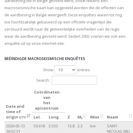
aardbeving die in België gevoeld werd, zodat telkens een
macroseismische kaart kan opgesteld worden die de effecten van
de aardbeving in België weergeeft. Deze enquêtes waren tot nog
toe hoofdzakelijk gebaseerd op een officiële vragenlijst die
verstuurd wordt naar de gemeentelijke overheden van de regio
waar de aardbeving gevoeld werd. Sedert 2002 voeren we ook een
enquête uit op onze internet-site.
BEËINDIGDE MACROSEISMISCHE ENQUÊTES
Show
entries
Search:
Coördinaten
van
het
Date and
epicentrum
time of
origin
Lat.
Long.
Z
M
IMax
Naam
UTC
L
2026-05-13
50.618
5.533
13.8
2.3
SAINT-
N/A
16:52:21
NICOLAS (BE)