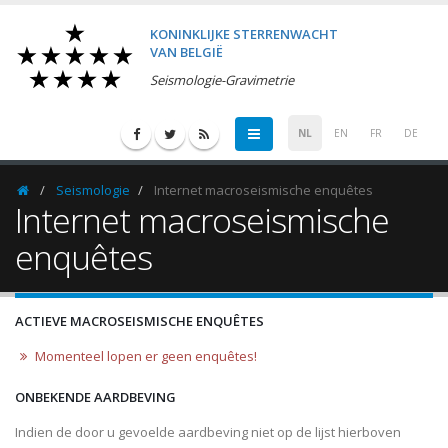
KONINKLIJKE STERRENWACHT
VAN BELGIË
Seismologie-Gravimetrie
NL
EN
FR
DE
Seismologie
Internet macroseismische enquêtes
Homepage
Internet macroseismische
enquêtes
ACTIEVE MACROSEISMISCHE ENQUÊTES
Momenteel lopen er geen enquêtes!
ONBEKENDE AARDBEVING
Indien de door u gevoelde aardbeving niet op de lijst hierboven