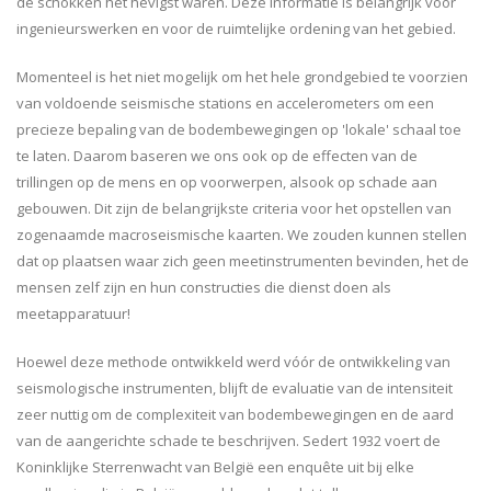
de schokken het hevigst waren. Deze informatie is belangrijk voor
ingenieurswerken en voor de ruimtelijke ordening van het gebied.
Momenteel is het niet mogelijk om het hele grondgebied te voorzien
van voldoende seismische stations en accelerometers om een
precieze bepaling van de bodembewegingen op 'lokale' schaal toe
te laten. Daarom baseren we ons ook op de effecten van de
trillingen op de mens en op voorwerpen, alsook op schade aan
gebouwen. Dit zijn de belangrijkste criteria voor het opstellen van
zogenaamde macroseismische kaarten. We zouden kunnen stellen
dat op plaatsen waar zich geen meetinstrumenten bevinden, het de
mensen zelf zijn en hun constructies die dienst doen als
meetapparatuur!
Hoewel deze methode ontwikkeld werd vóór de ontwikkeling van
seismologische instrumenten, blijft de evaluatie van de intensiteit
zeer nuttig om de complexiteit van bodembewegingen en de aard
van de aangerichte schade te beschrijven. Sedert 1932 voert de
Koninklijke Sterrenwacht van België een enquête uit bij elke