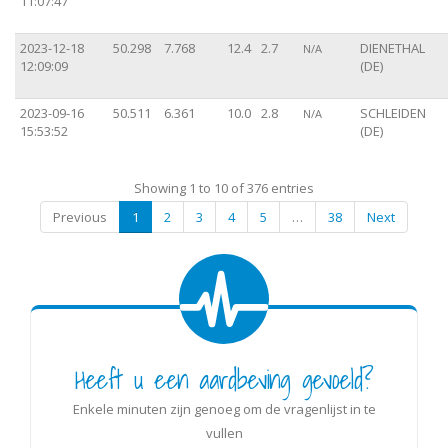
11:07:47
2023-12-18
50.298
7.768
12.4
2.7
DIENETHAL
N/A
12:09:09
(DE)
2023-09-16
50.511
6.361
10.0
2.8
SCHLEIDEN
N/A
15:53:52
(DE)
Showing 1 to 10 of 376 entries
Previous
1
2
3
4
5
…
38
Next
Heeft u een aardbeving gevoeld?
Enkele minuten zijn genoeg om de vragenlijst in te
vullen