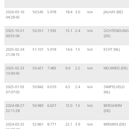
2026-03-16
50.545
5.978
18.4
3.0
JALHAY (BE)
N/A
04:28:43
2025-10-31
50.351
7.393
15.1
2.4
OCHTENDUNG
N/A
00:55:06
(DE)
2025-02-24
51.101
5.918
14.6
1.5
ECHT (NL)
N/A
21:38:15
2025-02-23
50.421
7.483
6.0
2.2
NEUWIED (DE)
N/A
13:00:43
2025-01-03
50.842
6.019
6.5
2.4
SIMPELVELD
N/A
07:07:03
(NL)
2024-08-27
50.983
6.637
13.0
1.5
BERGHEIM
N/A
22:11:28
(DE)
2024-03-25
52.861
8.771
22.1
3.9
BREMEN (DE)
N/A