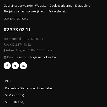
Gebruiksvoorwaarden Website
Cookieverklaring
Databeleid
Afwijzing van aansprakelijkheid
Privacybeleid
CONTACTEER ONS
02 373 02 11
International: +32 2 373 02 11
Fax: +32 2 374 98 22
Adres:
Ringlaan 3, BE-1180 Brussel
Email:
seismo.info@seismology.be
LINKS
Koninklijke Sterrenwacht van België
SIDC (sidc.be)
STCE (stce.be)