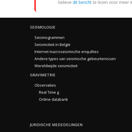
Gelieve
dit bericht
te lezen voor meer i
SEISMOLOGIE
Seismogrammen
Seismiciteit in België
Internet macroseismische enquêtes
Andere types van seismische gebeurtenissen
Wereldwijde seismiciteit
GRAVIMETRIE
Observaties
Real Time g
Online databank
JURIDISCHE MEDEDELINGEN