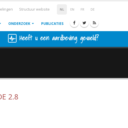
elingen
Structuur website
NL
EN
FR
DE
ONDERZOEK
PUBLICATIES
Heeft u een aardbeving gevoeld?
E 2.8