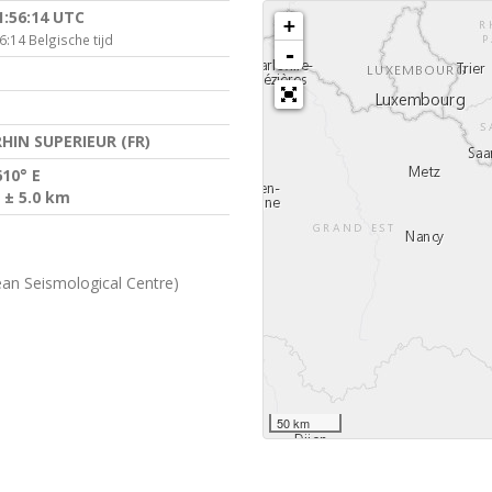
1:56:14 UTC
+
:14 Belgische tijd
-
HIN SUPERIEUR (FR)
610° E
 ± 5.0 km
an Seismological Centre)
50 km