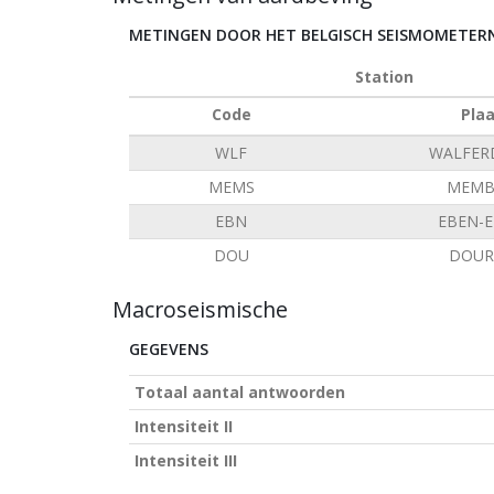
METINGEN DOOR HET BELGISCH SEISMOMETE
Station
Code
Pla
WLF
WALFER
MEMS
MEMB
EBN
EBEN-
DOU
DOUR
Macroseismische
GEGEVENS
Totaal aantal antwoorden
Intensiteit II
Intensiteit III