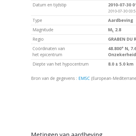
Datum en tijdstip
2010-07-30 0
2010-07-30 03:56
Type
Aardbeving
Magnitude
M
2.8
L
Regio
GRABEN DU R
Coördinaten van
48.800° N, 7.
het epicentrum
Onzekerheid
Diepte van het hypocentrum
8.0 ± 5.0 km
Bron van de gegevens :
EMSC
(European-Mediterrane
Metingen van aardbeving