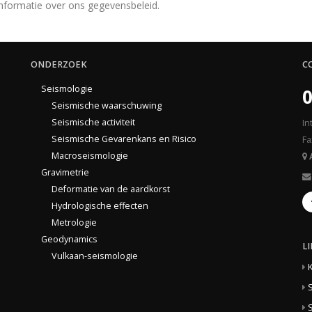
nformatie over ons gegevensbeleid.
ONDERZOEK
C
Seismologie
0
Seismische waarschuwing
Seismische activiteit
In
Seismische Gevarenkans en Risico
Fa
Macroseismologie
Gravimetrie
Deformatie van de aardkorst
Hydrologische effecten
Metrologie
Geodynamics
L
Vulkaan-seismologie
S
S