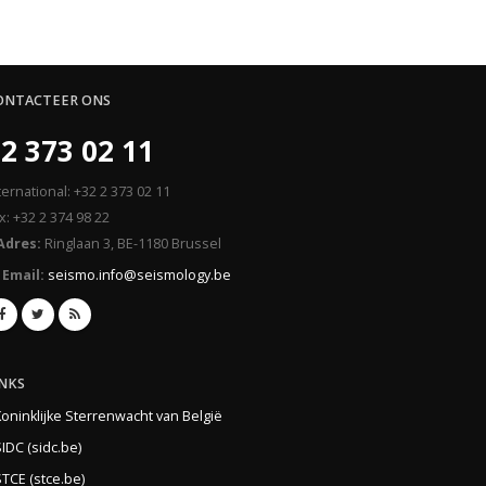
ONTACTEER ONS
2 373 02 11
ternational: +32 2 373 02 11
x: +32 2 374 98 22
Adres:
Ringlaan 3, BE-1180 Brussel
Email:
seismo.info@seismology.be
INKS
Koninklijke Sterrenwacht van België
IDC (sidc.be)
TCE (stce.be)