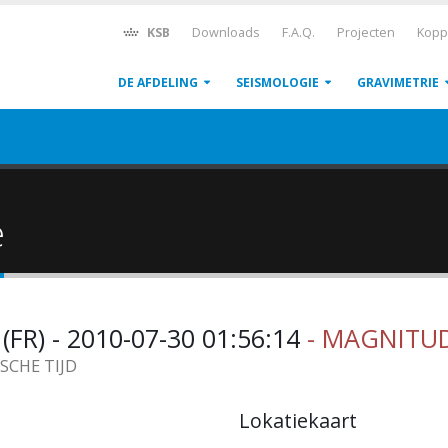
KSB
Downloads
F.A.Q.
Projecten
Kopp
DE AFDELING
SEISMOLOGIE
GRAVIMETRIE
ë
R) - 2010-07-30 01:56:14
- MAGNITUD
ISCHE TIJD
Lokatiekaart