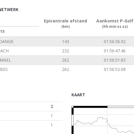
RNETWERK
Epicentrale afstand
Aankomst P-Golf
(km)
(hh:mm:ss.ss)
ats
DANGE
143
01:56:36.92
ACH
232
01:56:47.46
EMAEL
262
01:56:51.83
BES
262
01:56:52.08
KAART
2
1
1