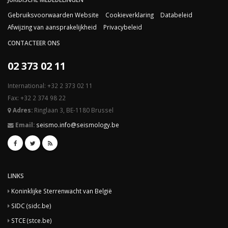
Gebruiksvoorwaarden Website
Cookieverklaring
Databeleid
Afwijzing van aansprakelijkheid
Privacybeleid
CONTACTEER ONS
02 373 02 11
International: +32 2 373 02 11
Fax: +32 2 374 98 22
Adres:
Ringlaan 3, BE-1180 Brussel
Email:
seismo.info@seismology.be
LINKS
Koninklijke Sterrenwacht van België
SIDC (sidc.be)
STCE (stce.be)