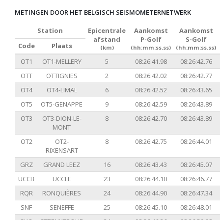
METINGEN DOOR HET BELGISCH SEISMOMETERNETWERK
Station
Epicentrale
Aankomst
Aankomst
afstand
P-Golf
S-Golf
Code
Plaats
(km)
(hh:mm:ss.ss)
(hh:mm:ss.ss)
OT1
OT1-MELLERY
5
08:26:41.98
08:26:42.76
OTT
OTTIGNIES
2
08:26:42.02
08:26:42.77
OT4
OT4-LIMAL
6
08:26:42.52
08:26:43.65
OT5
OT5-GENAPPE
9
08:26:42.59
08:26:43.89
OT3
OT3-DION-LE-
8
08:26:42.70
08:26:43.89
MONT
OT2
OT2-
8
08:26:42.75
08:26:44.01
RIXENSART
GRZ
GRAND LEEZ
16
08:26:43.43
08:26:45.07
UCCB
UCCLE
23
08:26:44.10
08:26:46.77
RQR
RONQUIÈRES
24
08:26:44.90
08:26:47.34
SNF
SENEFFE
25
08:26:45.10
08:26:48.01