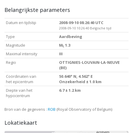
Belangrijkste parameters
Datum en tijdstip
2008-09-10 08:26:40 UTC
2008-09-10 10:26:40 Belgische tijd
Type
Aardbeving
Magnitude
M
1.3
L
Maximal intensity
III
Regio
OTTIGNIES-LOUVAIN-LA-NEUVE
(BE)
Coördinaten van
50.640° N, 4.562° E
het epicentrum
Onzekerheid ± 1.0 km
Diepte van het
6.7 ± 1.2 km
hypocentrum
Bron van de gegevens :
ROB
(Royal Observatory of Belgium)
Lokatiekaart