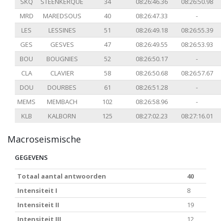
SKQ
STEENKERQUE
34
08:26:46.36
08:26:50.98
MRD
MAREDSOUS
40
08:26:47.33
-
LES
LESSINES
51
08:26:49.18
08:26:55.39
GES
GESVES
47
08:26:49.55
08:26:53.93
BOU
BOUGNIES
52
08:26:50.17
-
CLA
CLAVIER
58
08:26:50.68
08:26:57.67
DOU
DOURBES
61
08:26:51.28
-
MEMS
MEMBACH
102
08:26:58.96
-
KLB
KALBORN
125
08:27:02.23
08:27:16.01
Macroseismische
GEGEVENS
Totaal aantal antwoorden
40
Intensiteit I
8
Intensiteit II
19
Intensiteit III
12