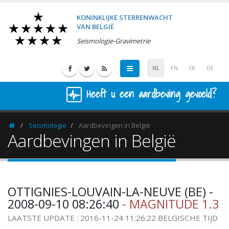
KONINKLIJKE STERRENWACHT
VAN BELGIË
Seismologie-Gravimetrie
NL
EN
FR
DE
Heeft u een aardbeving gevoeld?
Seismologie
Aardbevingen in België
Homepage
Aardbevingen in België
OTTIGNIES-LOUVAIN-LA-NEUVE (BE) -
2008-09-10 08:26:40
- MAGNITUDE 1.3
LAATSTE UPDATE : 2016-11-24 11:26:22 BELGISCHE TIJD