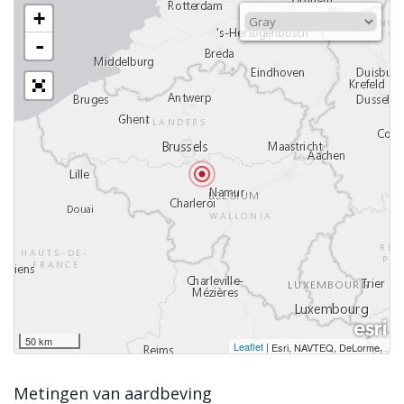
+
-
50 km
Leaflet
|
,
Esri, NAVTEQ, DeLorme
Metingen van aardbeving