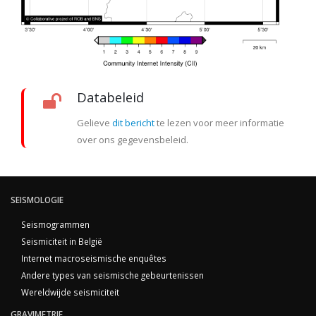
Databeleid
Gelieve
dit bericht
te lezen voor meer informatie
over ons gegevensbeleid.
SEISMOLOGIE
Seismogrammen
Seismiciteit in België
Internet macroseismische enquêtes
Andere types van seismische gebeurtenissen
Wereldwijde seismiciteit
GRAVIMETRIE