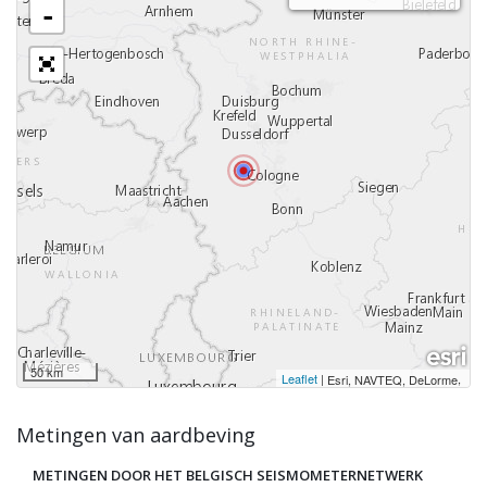
-
50 km
Leaflet
|
,
Esri, NAVTEQ, DeLorme
Metingen van aardbeving
METINGEN DOOR HET BELGISCH SEISMOMETERNETWERK