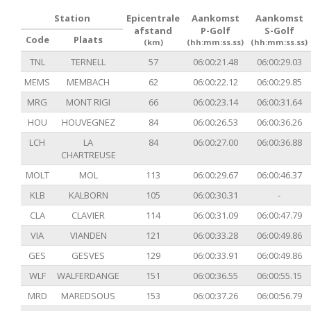
Station
Epicentrale
Aankomst
Aankomst
afstand
P-Golf
S-Golf
Code
Plaats
(km)
(hh:mm:ss.ss)
(hh:mm:ss.ss)
TNL
TERNELL
57
06:00:21.48
06:00:29.03
MEMS
MEMBACH
62
06:00:22.12
06:00:29.85
MRG
MONT RIGI
66
06:00:23.14
06:00:31.64
HOU
HOUVEGNEZ
84
06:00:26.53
06:00:36.26
LCH
LA
84
06:00:27.00
06:00:36.88
CHARTREUSE
MOLT
MOL
113
06:00:29.67
06:00:46.37
KLB
KALBORN
105
06:00:30.31
-
CLA
CLAVIER
114
06:00:31.09
06:00:47.79
VIA
VIANDEN
121
06:00:33.28
06:00:49.86
GES
GESVES
129
06:00:33.91
06:00:49.86
WLF
WALFERDANGE
151
06:00:36.55
06:00:55.15
MRD
MAREDSOUS
153
06:00:37.26
06:00:56.79