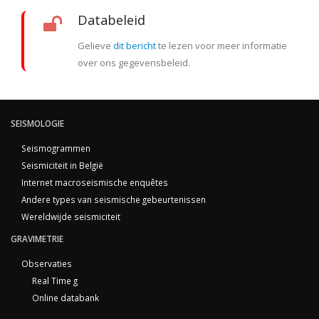
Databeleid
Gelieve
dit bericht
te lezen voor meer informatie
over ons gegevensbeleid.
SEISMOLOGIE
Seismogrammen
Seismiciteit in België
Internet macroseismische enquêtes
Andere types van seismische gebeurtenissen
Wereldwijde seismiciteit
GRAVIMETRIE
Observaties
Real Time g
Online databank