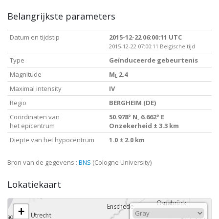
Belangrijkste parameters
Datum en tijdstip
2015-12-22 06:00:11 UTC
2015-12-22 07:00:11 Belgische tijd
Type
Geïnduceerde gebeurtenis
Magnitude
M
2.4
L
Maximal intensity
IV
Regio
BERGHEIM (DE)
Coördinaten van
50.978° N, 6.662° E
het epicentrum
Onzekerheid ± 3.3 km
Diepte van het hypocentrum
1.0 ± 2.0 km
Bron van de gegevens :
BNS
(Cologne University)
Lokatiekaart
+