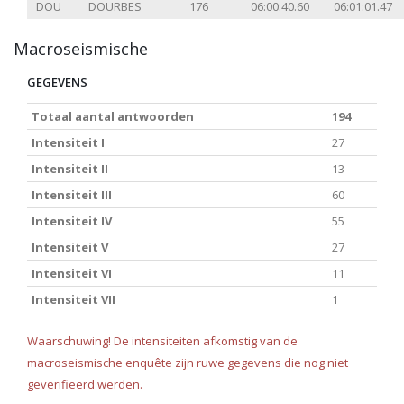
DOU
DOURBES
176
06:00:40.60
06:01:01.47
Macroseismische
GEGEVENS
Totaal aantal antwoorden
194
Intensiteit I
27
Intensiteit II
13
Intensiteit III
60
Intensiteit IV
55
Intensiteit V
27
Intensiteit VI
11
Intensiteit VII
1
Waarschuwing! De intensiteiten afkomstig van de
macroseismische enquête zijn ruwe gegevens die nog niet
geverifieerd werden.