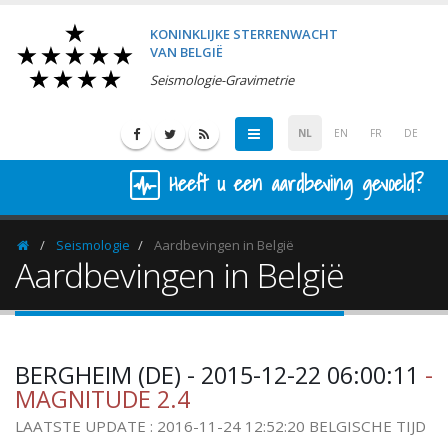
KONINKLIJKE STERRENWACHT
VAN BELGIË
Seismologie-Gravimetrie
NL
EN
FR
DE
Heeft u een aardbeving gevoeld?
Seismologie
Aardbevingen in België
Homepage
Aardbevingen in België
BERGHEIM (DE) - 2015-12-22 06:00:11
-
MAGNITUDE 2.4
LAATSTE UPDATE : 2016-11-24 12:52:20 BELGISCHE TIJD