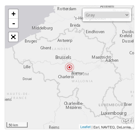
+
-
50 km
Leaflet
|
,
Esri, NAVTEQ, DeLorme