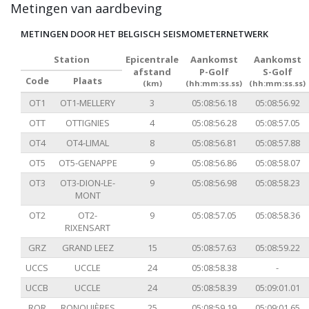
Metingen van aardbeving
METINGEN DOOR HET BELGISCH SEISMOMETERNETWERK
Station
Epicentrale
Aankomst
Aankomst
afstand
P-Golf
S-Golf
Code
Plaats
(km)
(hh:mm:ss.ss)
(hh:mm:ss.ss)
OT1
OT1-MELLERY
3
05:08:56.18
05:08:56.92
OTT
OTTIGNIES
4
05:08:56.28
05:08:57.05
OT4
OT4-LIMAL
8
05:08:56.81
05:08:57.88
OT5
OT5-GENAPPE
9
05:08:56.86
05:08:58.07
OT3
OT3-DION-LE-
9
05:08:56.98
05:08:58.23
MONT
OT2
OT2-
9
05:08:57.05
05:08:58.36
RIXENSART
GRZ
GRAND LEEZ
15
05:08:57.63
05:08:59.22
UCCS
UCCLE
24
05:08:58.38
-
UCCB
UCCLE
24
05:08:58.39
05:09:01.01
RQR
RONQUIÈRES
25
05:08:59.19
05:09:01.65