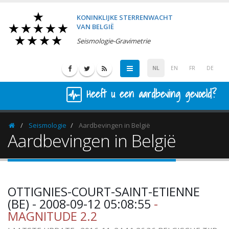
KONINKLIJKE STERRENWACHT
VAN BELGIË
Seismologie-Gravimetrie
NL
EN
FR
DE
Heeft u een aardbeving gevoeld?
Seismologie
Aardbevingen in België
Homepage
Aardbevingen in België
OTTIGNIES-COURT-SAINT-ETIENNE
(BE) - 2008-09-12 05:08:55
-
MAGNITUDE 2.2