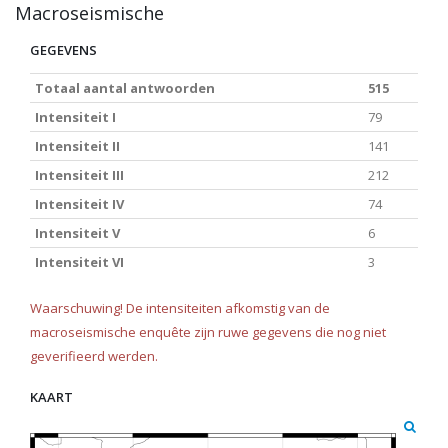
Macroseismische
GEGEVENS
Totaal aantal antwoorden
515
Intensiteit I
79
Intensiteit II
141
Intensiteit III
212
Intensiteit IV
74
Intensiteit V
6
Intensiteit VI
3
Waarschuwing! De intensiteiten afkomstig van de
macroseismische enquête zijn ruwe gegevens die nog niet
geverifieerd werden.
KAART