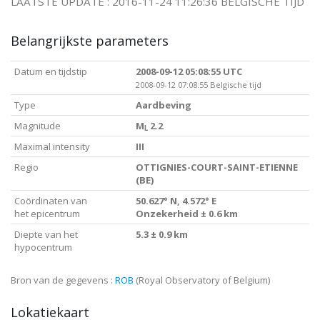
LAATSTE UPDATE : 2016-11-24 11:26:36 BELGISCHE TIJD
Belangrijkste parameters
Datum en tijdstip
2008-09-12 05:08:55 UTC
2008-09-12 07:08:55 Belgische tijd
Type
Aardbeving
Magnitude
M
2.2
L
Maximal intensity
III
Regio
OTTIGNIES-COURT-SAINT-ETIENNE
(BE)
Coördinaten van
50.627° N, 4.572° E
het epicentrum
Onzekerheid ± 0.6 km
Diepte van het
5.3 ± 0.9 km
hypocentrum
Bron van de gegevens :
ROB
(Royal Observatory of Belgium)
Lokatiekaart