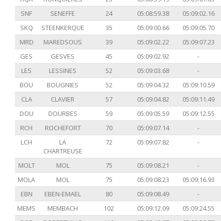
SNF
SENEFFE
24
05:08:59.38
05:09:02.16
SKQ
STEENKERQUE
35
05:09:00.66
05:09:05.70
MRD
MAREDSOUS
39
05:09:02.22
05:09:07.23
GES
GESVES
45
05:09:02.92
-
LES
LESSINES
52
05:09:03.68
-
BOU
BOUGNIES
52
05:09:04.32
05:09:10.59
CLA
CLAVIER
57
05:09:04.82
05:09:11.49
DOU
DOURBES
59
05:09:05.59
05:09:12.55
RCH
ROCHEFORT
70
05:09:07.14
-
LCH
LA
72
05:09:07.82
-
CHARTREUSE
MOLT
MOL
75
05:09:08.21
-
MOLA
MOL
75
05:09:08.23
05:09:16.93
EBN
EBEN-EMAEL
80
05:09:08.49
-
MEMS
MEMBACH
102
05:09:12.09
05:09:24.55