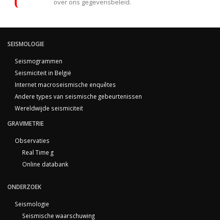
over ons gegevensbeleid.
SEISMOLOGIE
Seismogrammen
Seismiciteit in België
Internet macroseismische enquêtes
Andere types van seismische gebeurtenissen
Wereldwijde seismiciteit
GRAVIMETRIE
Observaties
Real Time g
Online databank
ONDERZOEK
Seismologie
Seismische waarschuwing