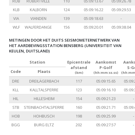
ROB
ROBERTVILLE
110
05:09:13.67
05:09:26.78
KLB
KALBORN
124
05:09:16.22
05:09:29.53
VIA
VIANDEN
139
05:09:18.63
-
WLF
WALFERDANGE
156
05:09:20.01
05:09:38.04
METINGEN DOOR HET DUITS SEISMOMETERNETWERK VAN
HET AARDBEVINGSSTATION BENSBERG (UNIVERSITEIT VAN
KEULEN, DUITSLAND)
Station
Epicentrale
Aankomst
Aank
afstand
P-Golf
S-G
Code
Plaats
(km)
(hh:mm:ss.ss)
(hh:mm:
DRE
DREILÄGERBACH
117
05:09:15.65
05:09:
KLL
KALLTALSPERRE
123
05:09:16.10
05:09:
HIL
HILLESHEIM
154
05:09:21.23
-
STB
STEINBACHTALSPERRE
160
05:09:21.71
05:09:
HOB
HOHBUSCH
198
05:09:25.99
-
BGG
BURG ELTZ
202
05:09:27.57
-