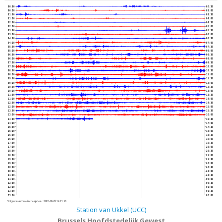
00:00
02:30
00:30
03:00
01:00
03:30
01:30
04:00
02:00
04:30
02:30
05:00
03:00
05:30
03:30
06:00
04:00
06:30
04:30
07:00
05:00
07:30
05:30
08:00
06:00
08:30
06:30
09:00
07:00
09:30
07:30
10:00
08:00
10:30
08:30
11:00
09:00
11:30
09:30
12:00
10:00
12:30
10:30
13:00
11:00
13:30
11:30
14:00
12:00
14:30
12:30
15:00
13:00
15:30
13:30
16:00
14:00
16:30
14:30
17:00
15:00
17:30
15:30
18:00
16:00
18:30
16:30
19:00
17:00
19:30
17:30
20:00
18:00
20:30
18:30
21:00
19:00
21:30
19:30
22:00
20:00
22:30
20:30
23:00
21:00
23:30
21:30
00:00
22:00
00:30
22:30
01:00
23:00
01:30
23:30
02:00
Volgende automatische update :
2026-08-09 14:21:40
Station van Ukkel (UCC)
Brussels Hoofdstedelijk Gewest