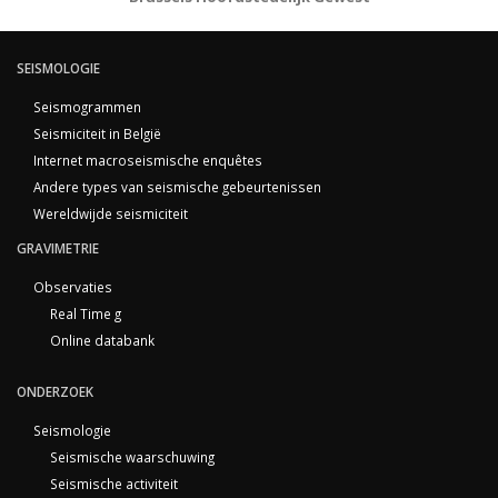
SEISMOLOGIE
Seismogrammen
Seismiciteit in België
Internet macroseismische enquêtes
Andere types van seismische gebeurtenissen
Wereldwijde seismiciteit
GRAVIMETRIE
Observaties
Real Time g
Online databank
ONDERZOEK
Seismologie
Seismische waarschuwing
Seismische activiteit