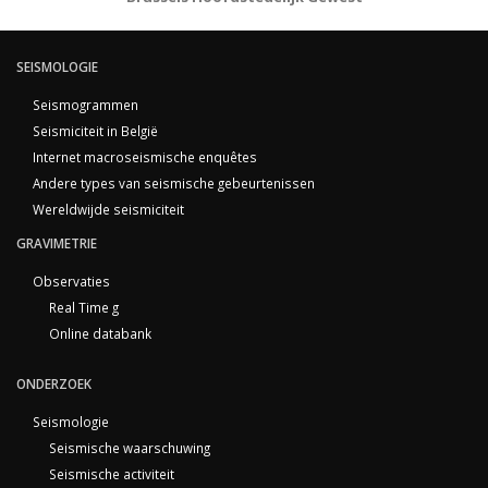
SEISMOLOGIE
Seismogrammen
Seismiciteit in België
Internet macroseismische enquêtes
Andere types van seismische gebeurtenissen
Wereldwijde seismiciteit
GRAVIMETRIE
Observaties
Real Time g
Online databank
ONDERZOEK
Seismologie
Seismische waarschuwing
Seismische activiteit