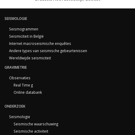
SEISMOLOGIE
Seismogrammen
Seismiciteit in België
Internet macroseismische enquêtes
Andere types van seismische gebeurtenissen
Wereldwijde seismiciteit
GRAVIMETRIE
Observaties
Real Time g
Online databank
ONDERZOEK
Seismologie
Seismische waarschuwing
Seismische activiteit