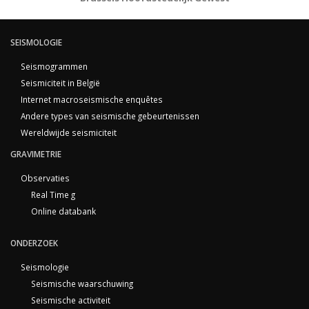
SEISMOLOGIE
Seismogrammen
Seismiciteit in België
Internet macroseismische enquêtes
Andere types van seismische gebeurtenissen
Wereldwijde seismiciteit
GRAVIMETRIE
Observaties
Real Time g
Online databank
ONDERZOEK
Seismologie
Seismische waarschuwing
Seismische activiteit