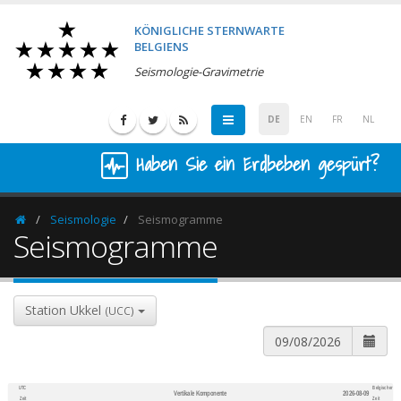
KÖNIGLICHE STERNWARTE
BELGIENS
Seismologie-Gravimetrie
DE
EN
FR
NL
Haben Sie ein Erdbeben gespürt?
Seismologie
Seismogramme
Homepage
Seismogramme
Station Ukkel
(UCC)
UTC
Belgischer
Vertikale Komponente
2026-08-09
600
1,200
Zeit
Zeit