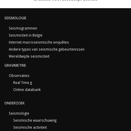
SEISMOLOGIE
Seismogrammen
Seismiciteit in België
Internet macroseismische enquêtes
Andere types van seismische gebeurtenissen
Wereldwijde seismiciteit
GRAVIMETRIE
Observaties
Real Time g
Online databank
ONDERZOEK
Seismologie
Seismische waarschuwing
Seismische activiteit