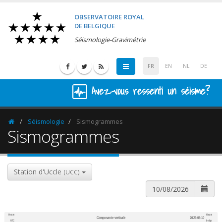
OBSERVATOIRE ROYAL
DE BELGIQUE
Séismologie-Gravimétrie
FR
EN
NL
DE
Avez-vous ressenti un séisme?
Séismologie
Sismogrammes
Homepage
Sismogrammes
Station d'Uccle
(UCC)
Heure
Heure
Composante verticale
2026-08-10
600
1,200
UTC
belge