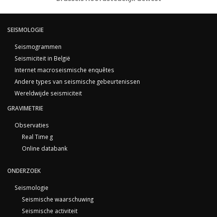
SEISMOLOGIE
Seismogrammen
Seismiciteit in België
Internet macroseismische enquêtes
Andere types van seismische gebeurtenissen
Wereldwijde seismiciteit
GRAVIMETRIE
Observaties
Real Time g
Online databank
ONDERZOEK
Seismologie
Seismische waarschuwing
Seismische activiteit