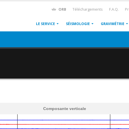
ORB
Téléchargements
F.A.Q.
Pr
LE SERVICE
SÉISMOLOGIE
GRAVIMÉTRIE
Composante verticale
600
1,200