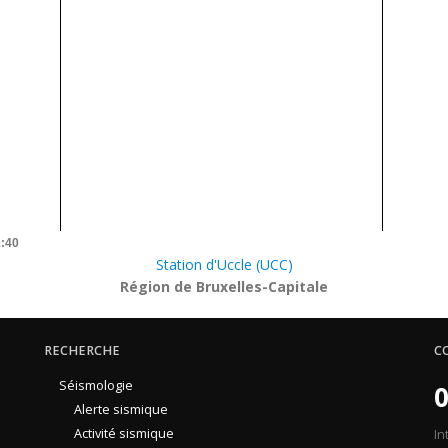
1:40
Station d'Uccle (UCC)
Région de Bruxelles-Capitale
RECHERCHE
C
Séismologie
0
Alerte sismique
Activité sismique
In