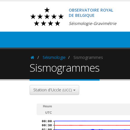
OBSERVATOIRE ROYAL
DE BELGIQUE
Séismologie-Gravimétrie
Séismologie
Sismogrammes
Homepage
Sismogrammes
Station d'Uccle
(UCC)
Heure
UTC
00:00
00:30
01:00