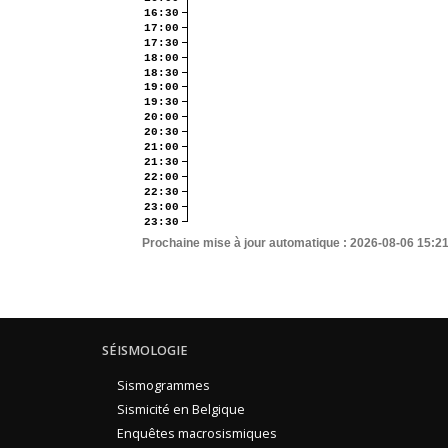
16:30
17:00
17:30
18:00
18:30
19:00
19:30
20:00
20:30
21:00
21:30
22:00
22:30
23:00
23:30
Prochaine mise à jour automatique :
2026-08-06 15:2
SÉISMOLOGIE
Sismogrammes
Sismicité en Belgique
Enquêtes macrosismiques