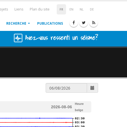
ojets
Liens
Plan du site
FR
EN
NL
DE
RECHERCHE
PUBLICATIONS
Avez-vous ressenti un séisme?
Heure
2026-08-06
belge
02:30
03:00
03:30