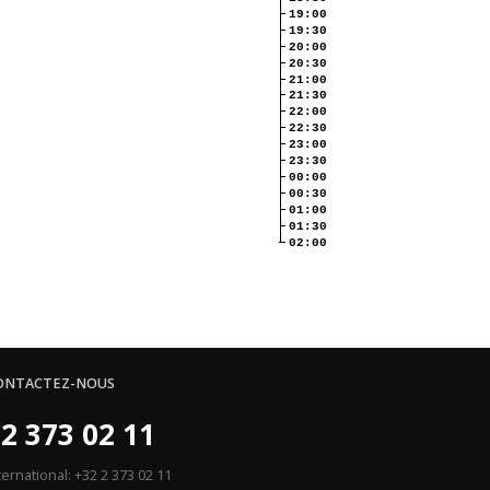
19:00
19:30
20:00
20:30
21:00
21:30
22:00
22:30
23:00
23:30
00:00
00:30
01:00
01:30
02:00
ONTACTEZ-NOUS
2 373 02 11
ternational: +32 2 373 02 11