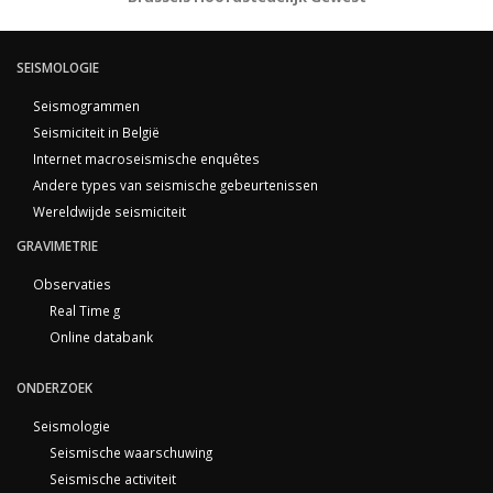
SEISMOLOGIE
Seismogrammen
Seismiciteit in België
Internet macroseismische enquêtes
Andere types van seismische gebeurtenissen
Wereldwijde seismiciteit
GRAVIMETRIE
Observaties
Real Time g
Online databank
ONDERZOEK
Seismologie
Seismische waarschuwing
Seismische activiteit