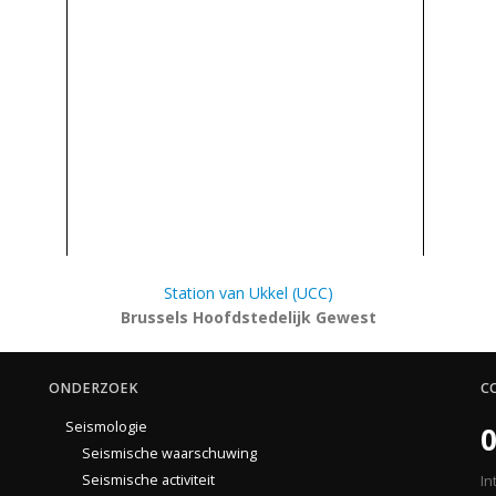
Station van Ukkel (UCC)
Brussels Hoofdstedelijk Gewest
ONDERZOEK
C
Seismologie
0
Seismische waarschuwing
Seismische activiteit
In