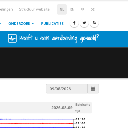
elingen
Structuur website
NL
EN
FR
DE
ONDERZOEK
PUBLICATIES
Heeft u een aardbeving gevoeld?
Belgische
2026-08-09
tijd
02:30
03:00
03:30