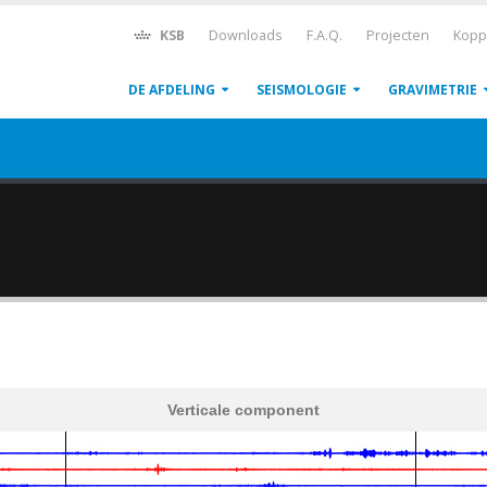
KSB
Downloads
F.A.Q.
Projecten
Kopp
DE AFDELING
SEISMOLOGIE
GRAVIMETRIE
Verticale component
600
1,200