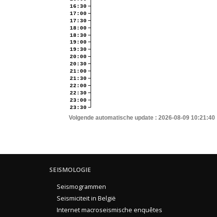
16:30
17:00
17:30
18:00
18:30
19:00
19:30
20:00
20:30
21:00
21:30
22:00
22:30
23:00
23:30
Volgende automatische update :
2026-08-09 10:21:40
SEISMOLOGIE
Seismogrammen
Seismiciteit in België
Internet macroseismische enquêtes