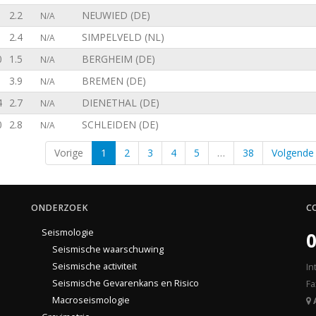
2.2
NEUWIED (DE)
N/A
2.4
SIMPELVELD (NL)
N/A
0
1.5
BERGHEIM (DE)
N/A
1
3.9
BREMEN (DE)
N/A
4
2.7
DIENETHAL (DE)
N/A
0
2.8
SCHLEIDEN (DE)
N/A
Vorige
1
2
3
4
5
…
38
Volgende
ONDERZOEK
C
Seismologie
0
Seismische waarschuwing
Seismische activiteit
In
Seismische Gevarenkans en Risico
Fa
Macroseismologie