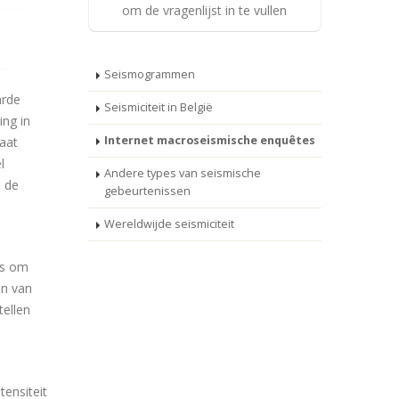
om de vragenlijst in te vullen
Seismogrammen
arde
Seismiciteit in België
ing in
Internet macroseismische enquêtes
aat
l
Andere types van seismische
, de
gebeurtenissen
Wereldwijde seismiciteit
rs om
en van
tellen
tensiteit