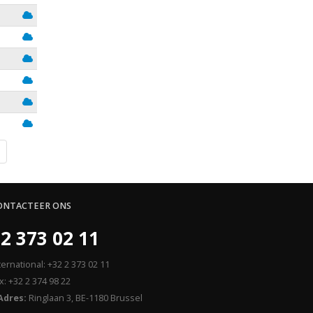
Weergeven
Weergeven
Weergeven
Weergeven
Weergeven
Weergeven
ONTACTEER ONS
2 373 02 11
ternational: +32 2 373 02 11
x: +32 2 374 98 22
Adres:
Ringlaan 3, BE-1180 Brussel