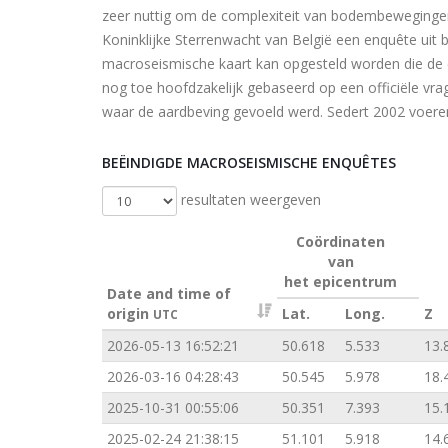
zeer nuttig om de complexiteit van bodembewegingen 
Koninklijke Sterrenwacht van België een enquête uit b
macroseismische kaart kan opgesteld worden die de 
nog toe hoofdzakelijk gebaseerd op een officiële vra
waar de aardbeving gevoeld werd. Sedert 2002 voeren
BEËINDIGDE MACROSEISMISCHE ENQUÊTES
resultaten weergeven
Coördinaten
van
het epicentrum
Date and time of
origin
Lat.
Long.
Z
UTC
2026-05-13 16:52:21
50.618
5.533
13.
2026-03-16 04:28:43
50.545
5.978
18.
2025-10-31 00:55:06
50.351
7.393
15.
2025-02-24 21:38:15
51.101
5.918
14.