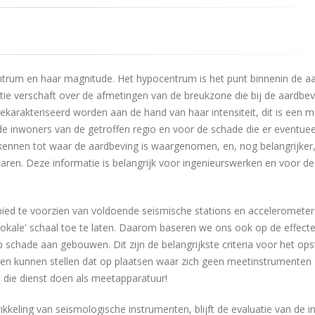
trum en haar magnitude. Het hypocentrum is het punt binnenin de a
tie verschaft over de afmetingen van de breukzone die bij de aardbev
arakteriseerd worden aan de hand van haar intensiteit, dit is een m
de inwoners van de getroffen regio en voor de schade die er eventuee
 kennen tot waar de aardbeving is waargenomen, en, nog belangrijker
en. Deze informatie is belangrijk voor ingenieurswerken en voor de
bied te voorzien van voldoende seismische stations en acceleromete
okale' schaal toe te laten. Daarom baseren we ons ook op de effect
schade aan gebouwen. Dit zijn de belangrijkste criteria voor het ops
 kunnen stellen dat op plaatsen waar zich geen meetinstrumenten
s die dienst doen als meetapparatuur!
ling van seismologische instrumenten, blijft de evaluatie van de in