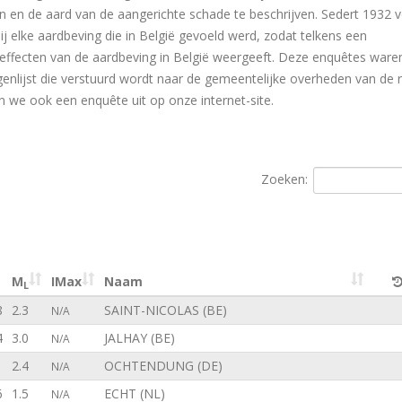
en de aard van de aangerichte schade te beschrijven. Sedert 1932 v
ij elke aardbeving die in België gevoeld werd, zodat telkens een
effecten van de aardbeving in België weergeeft. Deze enquêtes waren
genlijst die verstuurd wordt naar de gemeentelijke overheden van de 
 we ook een enquête uit op onze internet-site.
Zoeken:
M
IMax
Naam
L
8
2.3
SAINT-NICOLAS (BE)
N/A
4
3.0
JALHAY (BE)
N/A
1
2.4
OCHTENDUNG (DE)
N/A
6
1.5
ECHT (NL)
N/A