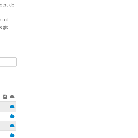
oert de
 tot
regio
Weergeven
Weergeven
Weergeven
Weergeven
Weergeven