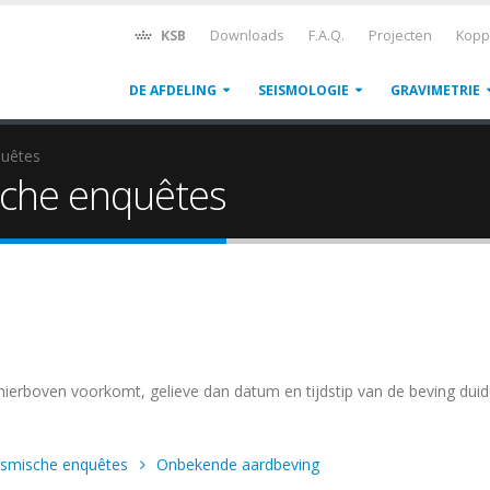
KSB
Downloads
F.A.Q.
Projecten
Kopp
DE AFDELING
SEISMOLOGIE
GRAVIMETRIE
quêtes
sche enquêtes
 hierboven voorkomt, gelieve dan datum en tijdstip van de beving duide
ismische enquêtes
Onbekende aardbeving