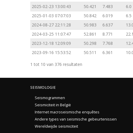
2025-02-23 13:00:43
50.421
7.483
6.0
2025-01-03 07:07:03
50.842
6.019
6.5
2024-08-27 22:11:28
50.983
6.637
13.
2024-03-25 11:07:47
52.861
8.771
22.
2023-12-18 12:09:09
50.298
7.768
12.
2023-09-16 15:53:52
50.511
6.361
10.
1 tot 10 van 376 resultaten
SEISMOLOGIE
Seismogrammen
Seismiciteit in België
Internet macroseismische enquêtes
Andere types van seismische gebeurtenissen
Wereldwijde seismiciteit