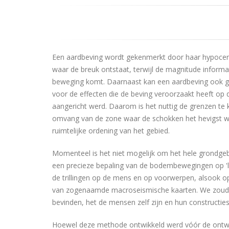
Een aardbeving wordt gekenmerkt door haar hypocen
waar de breuk ontstaat, terwijl de magnitude informa
beweging komt. Daarnaast kan een aardbeving ook gek
voor de effecten die de beving veroorzaakt heeft op 
aangericht werd. Daarom is het nuttig de grenzen te
omvang van de zone waar de schokken het hevigst war
ruimtelijke ordening van het gebied.
Momenteel is het niet mogelijk om het hele grondge
een precieze bepaling van de bodembewegingen op 'l
de trillingen op de mens en op voorwerpen, alsook op 
van zogenaamde macroseismische kaarten. We zouden
bevinden, het de mensen zelf zijn en hun constructie
Hoewel deze methode ontwikkeld werd vóór de ontwikke