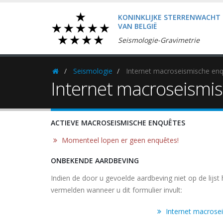
KONINKLIJKE STERRENWACHT
VAN BELGIË
Seismologie-Gravimetrie
Seismologie
Internet macroseismische en
Homepage
Internet macroseismi
ACTIEVE MACROSEISMISCHE ENQUÊTES
Momenteel lopen er geen enquêtes!
ONBEKENDE AARDBEVING
Indien de door u gevoelde aardbeving niet op de lijst
vermelden wanneer u dit formulier invult:
Internet macrose