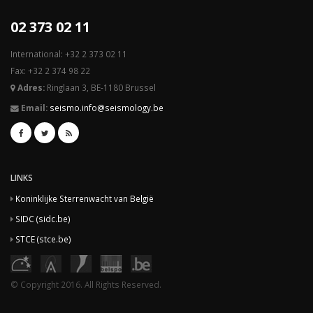
02 373 02 11
International: +32 2 373 02 11
Fax: +32 2 374 98 22
Adres:
Ringlaan 3, BE-1180 Brussel
Email:
seismo.info@seismology.be
LINKS
Koninklijke Sterrenwacht van België
SIDC (sidc.be)
STCE (stce.be)
© Copyright 2016. All Rights Reserved.