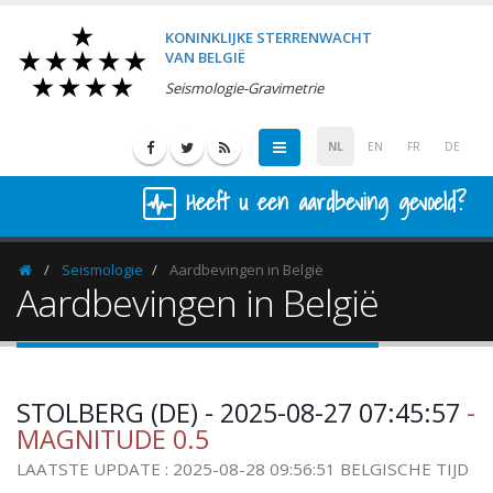
KONINKLIJKE STERRENWACHT
VAN BELGIË
Seismologie-Gravimetrie
NL
EN
FR
DE
Heeft u een aardbeving gevoeld?
Seismologie
Aardbevingen in België
Homepage
Aardbevingen in België
STOLBERG (DE) - 2025-08-27 07:45:57
-
MAGNITUDE 0.5
LAATSTE UPDATE : 2025-08-28 09:56:51 BELGISCHE TIJD