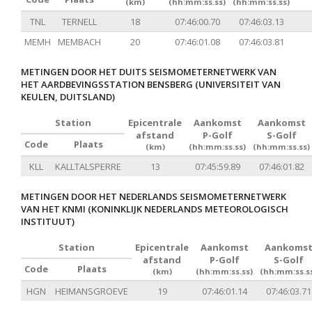
(km)
(hh:mm:ss.ss)
(hh:mm:ss.ss)
TNL
TERNELL
18
07:46:00.70
07:46:03.13
MEMH
MEMBACH
20
07:46:01.08
07:46:03.81
METINGEN DOOR HET DUITS SEISMOMETERNETWERK VAN
HET AARDBEVINGSSTATION BENSBERG (UNIVERSITEIT VAN
KEULEN, DUITSLAND)
Station
Epicentrale
Aankomst
Aankomst
afstand
P-Golf
S-Golf
Code
Plaats
(km)
(hh:mm:ss.ss)
(hh:mm:ss.ss)
KLL
KALLTALSPERRE
13
07:45:59.89
07:46:01.82
METINGEN DOOR HET NEDERLANDS SEISMOMETERNETWERK
VAN HET KNMI (KONINKLIJK NEDERLANDS METEOROLOGISCH
INSTITUUT)
Station
Epicentrale
Aankomst
Aankoms
afstand
P-Golf
S-Golf
Code
Plaats
(km)
(hh:mm:ss.ss)
(hh:mm:ss.s
HGN
HEIMANSGROEVE
19
07:46:01.14
07:46:03.71