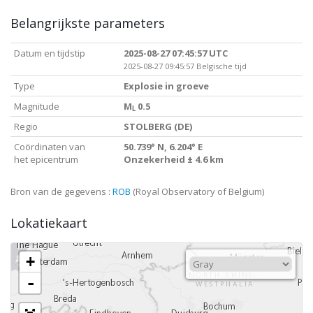
Belangrijkste parameters
Datum en tijdstip
2025-08-27 07:45:57 UTC
2025-08-27 09:45:57 Belgische tijd
Type
Explosie in groeve
Magnitude
M
0.5
L
Regio
STOLBERG (DE)
Coördinaten van
50.739° N, 6.204° E
het epicentrum
Onzekerheid ± 4.6 km
Bron van de gegevens :
ROB
(Royal Observatory of Belgium)
Lokatiekaart
+
-