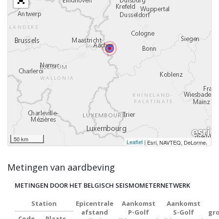
50 km
Leaflet
|
,
Esri, NAVTEQ, DeLorme
Metingen van aardbeving
METINGEN DOOR HET BELGISCH SEISMOMETERNETWERK
Station
Epicentrale
Aankomst
Aankomst
afstand
P-Golf
S-Golf
gr
Code
Plaats