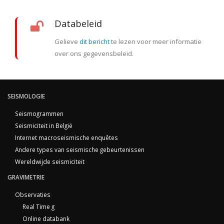
Databeleid
Gelieve
dit bericht
te lezen voor meer informatie
over ons gegevensbeleid.
SEISMOLOGIE
Seismogrammen
Seismiciteit in België
Internet macroseismische enquêtes
Andere types van seismische gebeurtenissen
Wereldwijde seismiciteit
GRAVIMETRIE
Observaties
Real Time g
Online databank