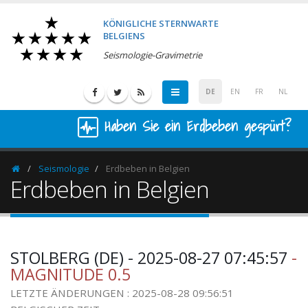
KÖNIGLICHE STERNWARTE
BELGIENS
Seismologie-Gravimetrie
DE
EN
FR
NL
Haben Sie ein Erdbeben gespürt?
Seismologie
Erdbeben in Belgien
Homepage
Erdbeben in Belgien
STOLBERG (DE) - 2025-08-27 07:45:57
-
MAGNITUDE 0.5
LETZTE ÄNDERUNGEN : 2025-08-28 09:56:51