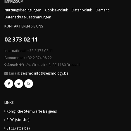
IMPRESSUM
Nutzungsbedingungen
Cookie-Politik
Datenpolitik
Dementi
Datenschutz-Bestimmungen
KONTAKTIEREN SIE UNS
02 373 02 11
International: +32 2 373 02 11
Faxnummer: +32 2 374 98 22
Anschrift:
Av. Circulaire 3, BE-1180 Brüssel
Email:
seismo.info@seismology.be
LINKS
Königliche Sternwarte Belgiens
SIDC (sidc.be)
STCE (stce.be)