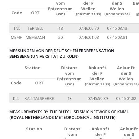
vom
der P
der S
Be
Epizentrum
Wellen
Wellen
Code
ORT
(km)
(hh:mm:ss.ss)
(hh:mm:ss.ss)
B
TNL
TERNELL
18
07:46:00.70
07:46:03.13
MEMH
MEMBACH
20
07:46:01.08
07:46:03.81
MESSUNGEN VON DER DEUTSCHEN ERDBEBENSATION
BENSBERG (UNIVERSITÄT ZU KÖLN)
Station
Distanz
Ankunft
Ankunft
vom
der P
der S
Epizentrum
Wellen
Wellen
Code
ORT
(km)
(hh:mm:ss.ss)
(hh:mm:ss.ss)
KLL
KALLTALSPERRE
13
07:45:59.89
07:46:01.82
MEASUREMENTS BY THE DUTCH SEISMIC NETWORK OF KNMI
(ROYAL NETHERLANDS METEOROLOGICAL INSTITUTE)
Station
Distanz
Ankunft
Ankunft
vom
der P
der S