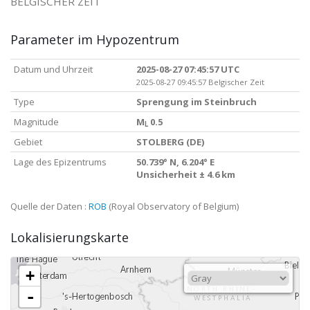
BELGISCHER ZEIT
Parameter im Hypozentrum
Datum und Uhrzeit
2025-08-27 07:45:57 UTC
2025-08-27 09:45:57 Belgischer Zeit
Type
Sprengung im Steinbruch
Magnitude
M
0.5
L
Gebiet
STOLBERG (DE)
Lage des Epizentrums
50.739° N, 6.204° E
Unsicherheit ± 4.6 km
Quelle der Daten :
ROB
(Royal Observatory of Belgium)
Lokalisierungskarte
+
-