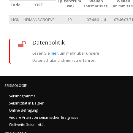
Epizentrum
Wellen
Wellen
Code
ORT
(km)
(hh:mm:ss.ss)
(hh:mm:ss.s
HGN
HEIMANSGROEVE
19
07:46:01.14
07:46:03.7
Datenpolitik
Lesen Sie
hier
, um mehr über unsere
Datenschutzrichtlinien zu erfahren.
SEISMOLOGIE
Seismogramme
Seismizität in Belgien
Online Befragung
Andere Arten von seismischen Ereignissen
Weltweite Seismizität