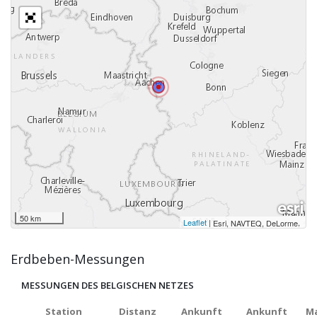
50 km
Leaflet
|
,
Esri, NAVTEQ, DeLorme
Erdbeben-Messungen
MESSUNGEN DES BELGISCHEN NETZES
Station
Distanz
Ankunft
Ankunft
Ma