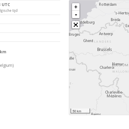
3 UTC
+
gische tijd
-
 km
elgium)
50 km