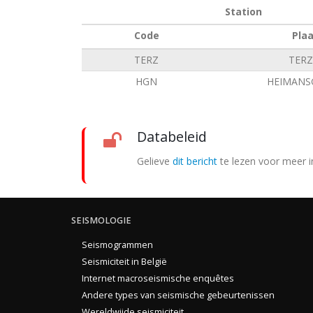
Station
Code
Pla
TERZ
TERZ
HGN
HEIMANS
Databeleid
Gelieve
dit bericht
te lezen voor meer i
SEISMOLOGIE
Seismogrammen
Seismiciteit in België
Internet macroseismische enquêtes
Andere types van seismische gebeurtenissen
Wereldwijde seismiciteit