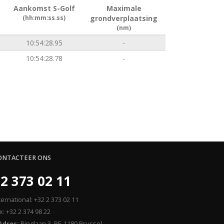
Aankomst S-Golf
Maximale
(hh:mm:ss.ss)
grondverplaatsing
(nm)
10:54:28.95
-
10:54:28.78
-
ONTACTEER ONS
2 373 02 11
ternational: +32 2 373 02 11
x: +32 2 374 98 22
Adres:
Ringlaan 3, BE-1180 Brussel