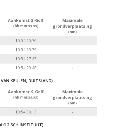
Aankomst S-Golf
Maximale
(hh:mm:ss.ss)
grondverplaatsing
(nm)
10:54:25.76
-
10:54:25.79
-
10:54:27.45
-
10:54:29.48
-
VAN KEULEN, DUITSLAND)
Aankomst S-Golf
Maximale
(hh:mm:ss.ss)
grondverplaatsing
(nm)
10:54:30.13
-
LOGISCH INSTITUUT)