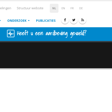
elingen
Structuur website
NL
EN
FR
DE
ONDERZOEK
PUBLICATIES
Heeft u een aardbeving gevoeld?