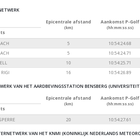
RNETWERK
Epicentrale afstand
Aankomst P-Golf
(km)
(hh:mm:ss.ss)
ats
ACH
5
10:54:24.68
ACH
5
10:54:24.71
ELL
10
10:54:25.71
RIGI
16
10:54:26.89
ERK VAN HET AARDBEVINGSSTATION BENSBERG (UNIVERSITEIT 
Epicentrale afstand
Aankomst P-Golf
(km)
(hh:mm:ss.ss)
ats
SPERRE
20
10:54:27.61
ERNETWERK VAN HET KNMI (KONINKLIJK NEDERLANDS METEORO