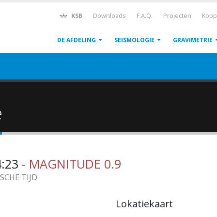
KSB
Downloads
F.A.Q.
Projecten
Kopp
DE AFDELING
SEISMOLOGIE
GRAVIMETRIE
ë
4:23
- MAGNITUDE 0.9
ISCHE TIJD
Lokatiekaart