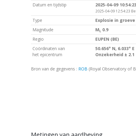
Datum en tijdstip
2025-04-09 10:54:2
2025-04-09 12:54:23 Bel
Type
Explosie in groeve
Magnitude
M
0.9
L
Regio
EUPEN (BE)
Coördinaten van
50.656° N, 6.033° E
het epicentrum
Onzekerheid ± 2.1
Bron van de gegevens :
ROB
(Royal Observatory of B
Metingen van aardbeving