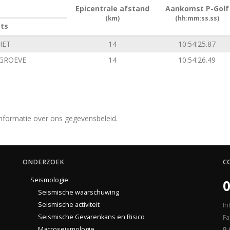
Epicentrale afstand
Aankomst P-Golf
(km)
(hh:mm:ss.ss)
ats
IET
14
10:54:25.87
GROEVE
14
10:54:26.49
nformatie over ons gegevensbeleid.
ONDERZOEK
C
Seismologie
0
Seismische waarschuwing
Seismische activiteit
In
Seismische Gevarenkans en Risico
Fa
Macroseismologie