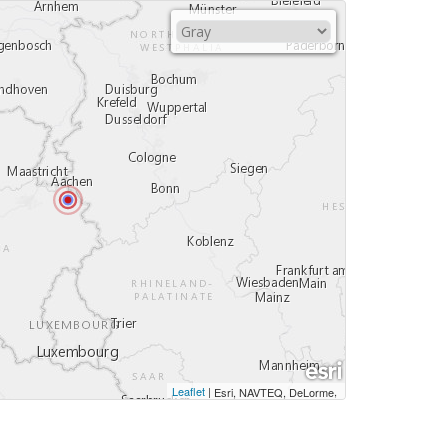
Leaflet
|
,
Esri, NAVTEQ, DeLorme