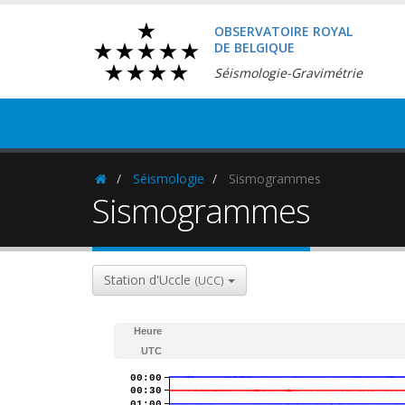
OBSERVATOIRE ROYAL
DE BELGIQUE
Séismologie-Gravimétrie
Séismologie
Sismogrammes
Homepage
Sismogrammes
Station d'Uccle
(UCC)
Heure
UTC
00:00
00:30
01:00