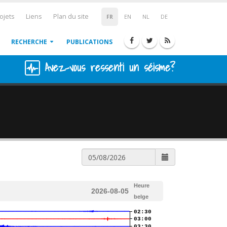
ojets
Liens
Plan du site
FR
EN
NL
DE
RECHERCHE
PUBLICATIONS
Avez-vous ressenti un séisme?
Heure
2026-08-05
belge
02:30
03:00
03:30