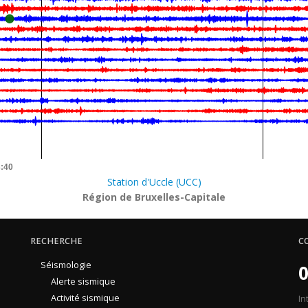
3:40
Station d'Uccle (UCC)
Région de Bruxelles-Capitale
RECHERCHE
C
Séismologie
0
Alerte sismique
Activité sismique
In