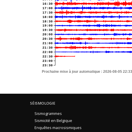
16:30
17:00
17:30
18:00
18:30
19:00
19:30
20:00
20:30
21:00
21:30
22:00
22:30
23:00
23:30
Prochaine mise à jour automatique :
2026-08-05 22:3
SÉISMOLOGIE
Sismogrammes
Sismicité en Belgique
Enquêtes macrosismiques