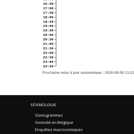
16:30
17:00
17:30
18:00
18:30
19:00
19:30
20:00
20:30
21:00
21:30
22:00
22:30
23:00
23:30
Prochaine mise à jour automatique :
2026-08-08 13:2
SÉISMOLOGIE
Sismogrammes
Sismicité en Belgique
Enquêtes macrosismiques