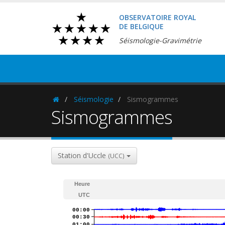
OBSERVATOIRE ROYAL
DE BELGIQUE
Séismologie-Gravimétrie
Séismologie
Sismogrammes
Homepage
Sismogrammes
Station d'Uccle
(UCC)
Heure
UTC
00:00
00:30
01:00