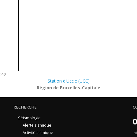
1:40
Station d'Uccle (UCC)
Région de Bruxelles-Capitale
RECHERCHE
C
Séismologie
0
Alerte sismique
Activité sismique
In