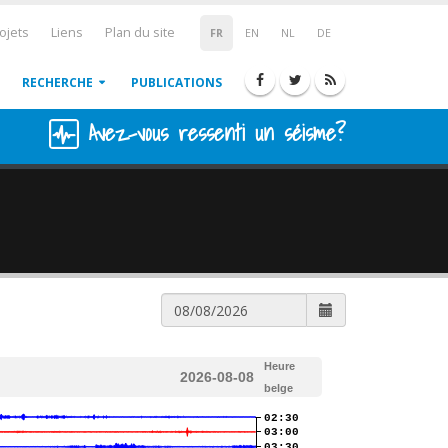
ojets
Liens
Plan du site
FR
EN
NL
DE
RECHERCHE
PUBLICATIONS
Avez-vous ressenti un séisme?
Heure
2026-08-08
belge
02:30
03:00
03:30