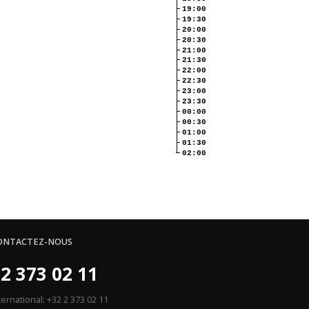
19:00
19:30
20:00
20:30
21:00
21:30
22:00
22:30
23:00
23:30
00:00
00:30
01:00
01:30
02:00
ONTACTEZ-NOUS
2 373 02 11
ternational: +32 2 373 02 11