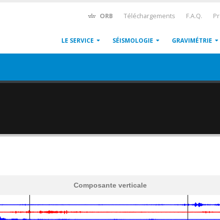
ORB
Téléchargements
F.A.Q.
Pr
LE SERVICE
SÉISMOLOGIE
GRAVIMÉTRIE
Composante verticale
600
1,200