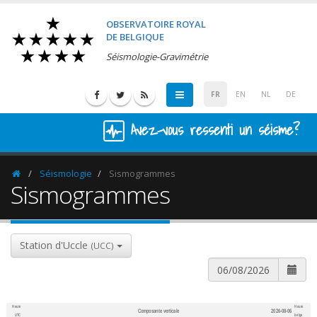
OBSERVATOIRE ROYAL
DE BELGIQUE
Séismologie-Gravimétrie
FR
EN
NL
DE
Avez-vous ressenti un séisme?
Séismologie
Sismogrammes
Homepage
Sismogrammes
Station d'Uccle
(UCC)
Heure
Heure
Composante verticale
2026-08-06
600
1,200
UTC
belge