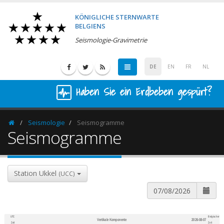
KÖNIGLICHE STERNWARTE
BELGIENS
Seismologie-Gravimetrie
DE
EN
FR
NL
Haben Sie ein Erdbeben gespürt?
Seismologie
Seismogramme
Homepage
Seismogramme
Station Ukkel
(UCC)
UTC
Belgischer
Vertikale Komponente
2026-08-07
600
1,200
Zeit
Zeit