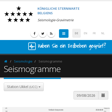
KÖNIGLICHE STERNWARTE
BELGIENS
Seismologie-Gravimetrie
DE
EN
FR
NL
Haben Sie ein Erdbeben gespürt?
Seismologie
Seismogramme
Homepage
Seismogramme
Station Ukkel
(UCC)
UTC
Belgischer
Vertikale Komponente
2026-08-09
600
1,200
Zeit
Zeit