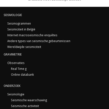
SEISMOLOGIE
Seismogrammen
Seismiciteit in België
Internet macroseismische enquêtes
Andere types van seismische gebeurtenissen
Wereldwijde seismiciteit
GRAVIMETRIE
Observaties
Real Time g
Online databank
ONDERZOEK
Seismologie
Seismische waarschuwing
Seismische activiteit