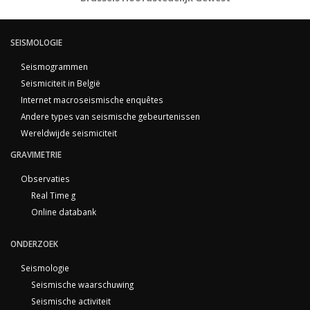
SEISMOLOGIE
Seismogrammen
Seismiciteit in België
Internet macroseismische enquêtes
Andere types van seismische gebeurtenissen
Wereldwijde seismiciteit
GRAVIMETRIE
Observaties
Real Time g
Online databank
ONDERZOEK
Seismologie
Seismische waarschuwing
Seismische activiteit