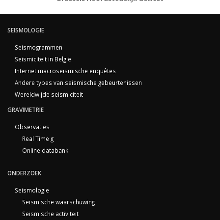
SEISMOLOGIE
Seismogrammen
Seismiciteit in België
Internet macroseismische enquêtes
Andere types van seismische gebeurtenissen
Wereldwijde seismiciteit
GRAVIMETRIE
Observaties
Real Time g
Online databank
ONDERZOEK
Seismologie
Seismische waarschuwing
Seismische activiteit