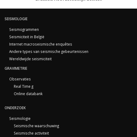
SEISMOLOGIE
Seismogrammen
Seismiciteit in België
Internet macroseismische enquêtes
Andere types van seismische gebeurtenissen
Wereldwijde seismiciteit
GRAVIMETRIE
Observaties
Real Time g
Online databank
ONDERZOEK
Seismologie
Seismische waarschuwing
Seismische activiteit