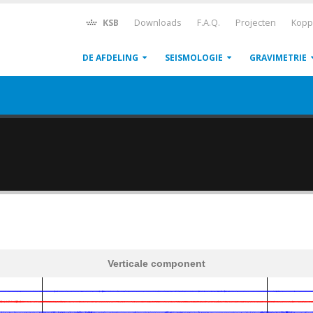
KSB
Downloads
F.A.Q.
Projecten
Kopp
DE AFDELING
SEISMOLOGIE
GRAVIMETRIE
Verticale component
600
1,200