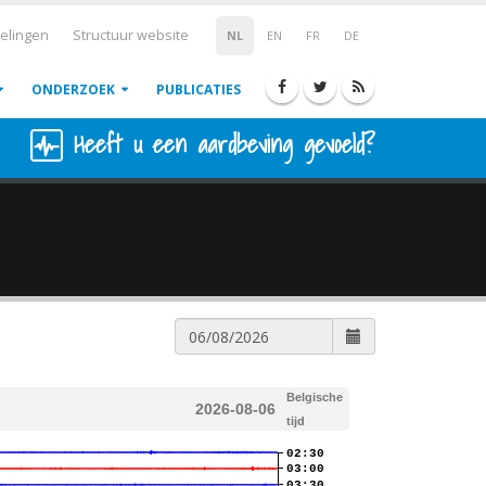
elingen
Structuur website
NL
EN
FR
DE
ONDERZOEK
PUBLICATIES
Heeft u een aardbeving gevoeld?
Belgische
2026-08-06
tijd
02:30
03:00
03:30