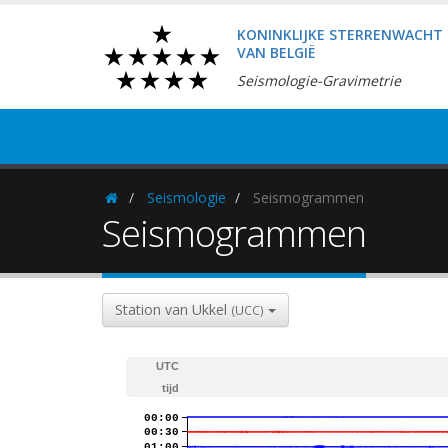
KONINKLIJKE STERRENWACHT
VAN BELGIË
Seismologie-Gravimetrie
Seismologie
Seismogrammen
Homepage
Seismogrammen
Station van Ukkel
(UCC)
UTC
tijd
00:00
00:30
01:00