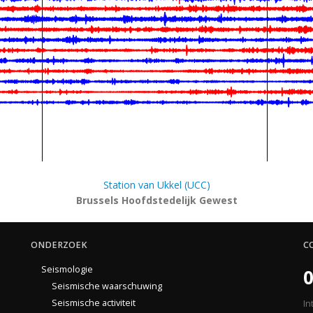
Station van Ukkel (UCC)
Brussels Hoofdstedelijk Gewest
ONDERZOEK
C
Seismologie
0
Seismische waarschuwing
Seismische activiteit
In