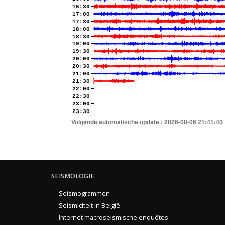
16:30
17:00
17:30
18:00
18:30
19:00
19:30
20:00
20:30
21:00
21:30
22:00
22:30
23:00
23:30
Volgende automatische update :
2026-08-06 21:41:40
SEISMOLOGIE
Seismogrammen
Seismiciteit in België
Internet macroseismische enquêtes