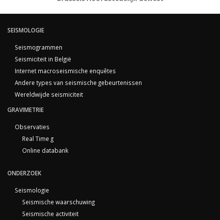
SEISMOLOGIE
Seismogrammen
Seismiciteit in België
Internet macroseismische enquêtes
Andere types van seismische gebeurtenissen
Wereldwijde seismiciteit
GRAVIMETRIE
Observaties
Real Time g
Online databank
ONDERZOEK
Seismologie
Seismische waarschuwing
Seismische activiteit