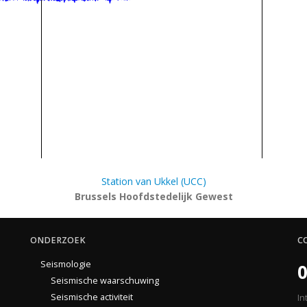
Station van Ukkel (UCC)
Brussels Hoofdstedelijk Gewest
ONDERZOEK
C
Seismologie
0
Seismische waarschuwing
Seismische activiteit
In