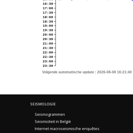
16:30
17:00
17:30
18:00
18:30
19:00
19:30
20:00
20:30
21:00
21:30
22:00
22:30
23:00
23:30
Volgende automatische update :
2026-08-08 16:21:40
SEISMOLOGIE
Seismogrammen
Seismiciteit in België
Internet macroseismische enquêtes