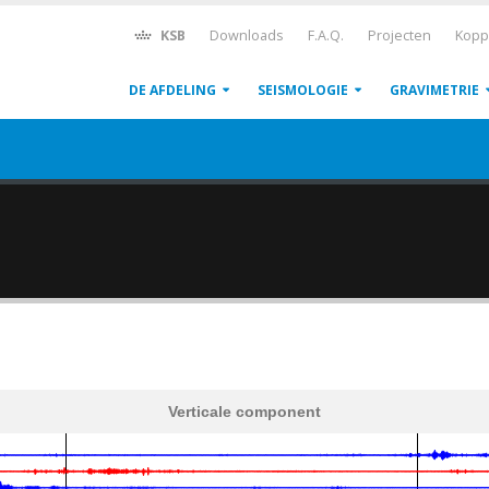
KSB
Downloads
F.A.Q.
Projecten
Kopp
DE AFDELING
SEISMOLOGIE
GRAVIMETRIE
Verticale component
600
1,200