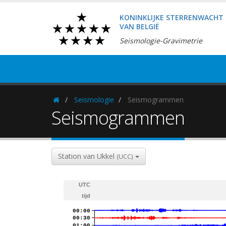
KONINKLIJKE STERRENWACHT
VAN BELGIË
Seismologie-Gravimetrie
Seismologie
Seismogrammen
Homepage
Seismogrammen
Station van Ukkel
(UCC)
UTC
tijd
00:00
00:30
01:00