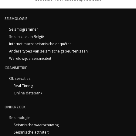
SEISMOLOGIE
Seismogrammen
Seismiciteit in België
Internet macroseismische enquêtes
Andere types van seismische gebeurtenissen
Wereldwijde seismiciteit
GRAVIMETRIE
Observaties
Real Time g
Online databank
ONDERZOEK
Seismologie
Seismische waarschuwing
Seismische activiteit