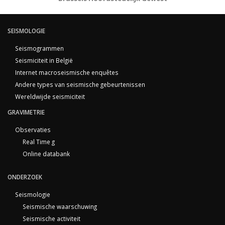
SEISMOLOGIE
Seismogrammen
Seismiciteit in België
Internet macroseismische enquêtes
Andere types van seismische gebeurtenissen
Wereldwijde seismiciteit
GRAVIMETRIE
Observaties
Real Time g
Online databank
ONDERZOEK
Seismologie
Seismische waarschuwing
Seismische activiteit