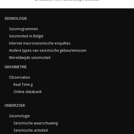
SEISMOLOGIE
Seismogrammen
Seismiciteit in België
Internet macroseismische enquêtes
Andere types van seismische gebeurtenissen
Wereldwijde seismiciteit
GRAVIMETRIE
Observaties
Real Time g
Online databank
ONDERZOEK
Seismologie
Seismische waarschuwing
Seismische activiteit