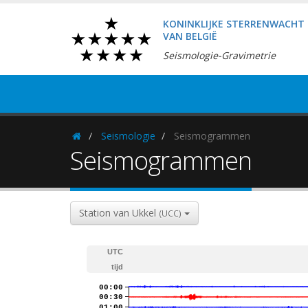
KONINKLIJKE STERRENWACHT
VAN BELGIË
Seismologie-Gravimetrie
Seismologie
Seismogrammen
Homepage
Seismogrammen
Station van Ukkel
(UCC)
UTC
tijd
00:00
00:30
01:00