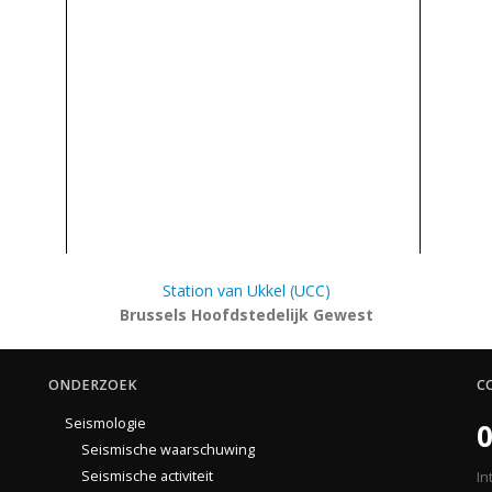
Station van Ukkel (UCC)
Brussels Hoofdstedelijk Gewest
ONDERZOEK
C
Seismologie
0
Seismische waarschuwing
Seismische activiteit
In