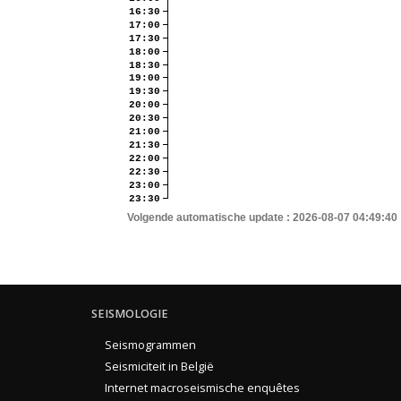
16:30
17:00
17:30
18:00
18:30
19:00
19:30
20:00
20:30
21:00
21:30
22:00
22:30
23:00
23:30
Volgende automatische update :
2026-08-07 04:49:40
SEISMOLOGIE
Seismogrammen
Seismiciteit in België
Internet macroseismische enquêtes