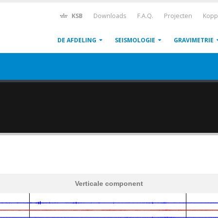
KSB
Downloads
F.A.Q.
Projecten
Kopp
DE AFDELING
SEISMOLOGIE
GRAVIMETRIE
Verticale component
600
1,200