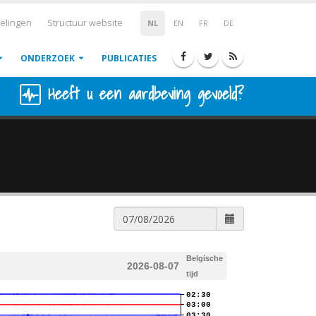
elingen
Structuur website
NL
EN
FR
DE
ONDERZOEK
PUBLICATIES
Heeft u een aardbeving gevoeld?
Belgische
2026-08-07
tijd
02:30
03:00
03:30