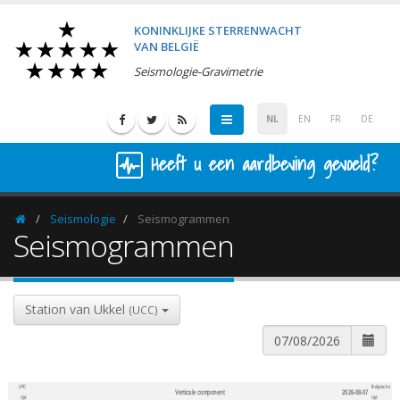
KONINKLIJKE STERRENWACHT
VAN BELGIË
Seismologie-Gravimetrie
NL
EN
FR
DE
Heeft u een aardbeving gevoeld?
Seismologie
Seismogrammen
Homepage
Seismogrammen
Station van Ukkel
(UCC)
UTC
Belgische
Verticale component
2026-08-07
600
1,200
tijd
tijd