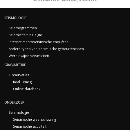
SEISMOLOGIE
Seismogrammen
Seismiciteit in België
Internet macroseismische enquêtes
Andere types van seismische gebeurtenissen
Wereldwijde seismiciteit
GRAVIMETRIE
Observaties
Real Time g
Online databank
ONDERZOEK
Seismologie
Seismische waarschuwing
Seismische activiteit