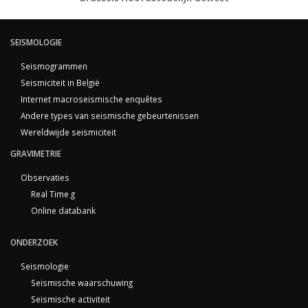
SEISMOLOGIE
Seismogrammen
Seismiciteit in België
Internet macroseismische enquêtes
Andere types van seismische gebeurtenissen
Wereldwijde seismiciteit
GRAVIMETRIE
Observaties
Real Time g
Online databank
ONDERZOEK
Seismologie
Seismische waarschuwing
Seismische activiteit