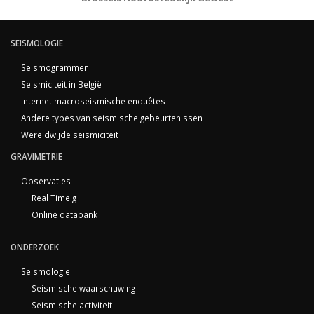
SEISMOLOGIE
Seismogrammen
Seismiciteit in België
Internet macroseismische enquêtes
Andere types van seismische gebeurtenissen
Wereldwijde seismiciteit
GRAVIMETRIE
Observaties
Real Time g
Online databank
ONDERZOEK
Seismologie
Seismische waarschuwing
Seismische activiteit