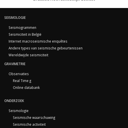
SEISMOLOGIE
Seismogrammen
Seismiciteit in België
Internet macroseismische enquêtes
Andere types van seismische gebeurtenissen
Wereldwijde seismiciteit
GRAVIMETRIE
Observaties
Real Time g
Online databank
ONDERZOEK
Seismologie
Seismische waarschuwing
Seismische activiteit