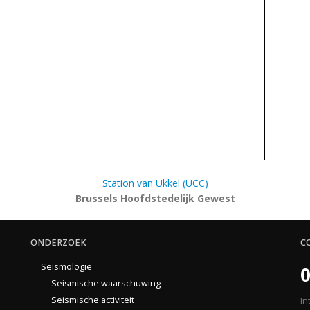
Station van Ukkel (UCC)
Brussels Hoofdstedelijk Gewest
ONDERZOEK
C
Seismologie
0
Seismische waarschuwing
Seismische activiteit
In