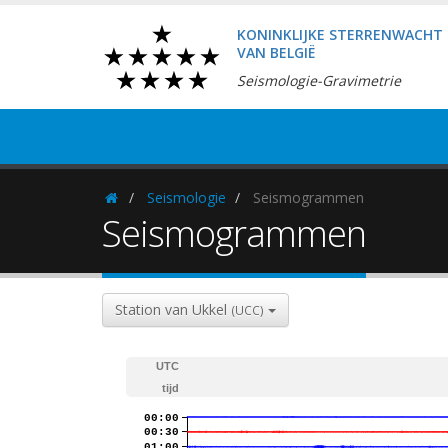
KONINKLIJKE STERRENWACHT
VAN BELGIË
Seismologie-Gravimetrie
Seismologie
Seismogrammen
Homepage
Seismogrammen
Station van Ukkel
(UCC)
UTC
tijd
00:00
00:30
01:00