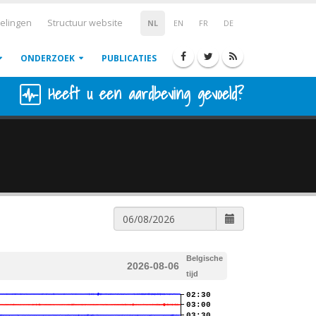
elingen
Structuur website
NL
EN
FR
DE
ONDERZOEK
PUBLICATIES
Heeft u een aardbeving gevoeld?
Belgische
2026-08-06
tijd
02:30
03:00
03:30