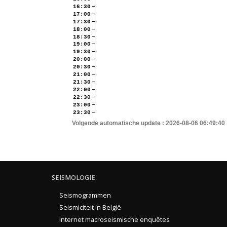
16:30
17:00
17:30
18:00
18:30
19:00
19:30
20:00
20:30
21:00
21:30
22:00
22:30
23:00
23:30
Volgende automatische update :
2026-08-06 06:49:40
SEISMOLOGIE
Seismogrammen
Seismiciteit in België
Internet macroseismische enquêtes