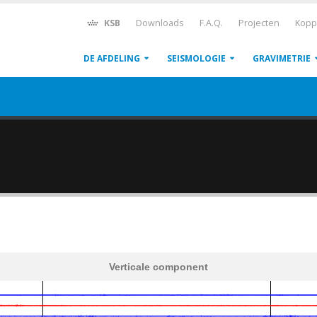
KSB
Downloads
F.A.Q.
Projecten
Kopp
DE AFDELING
SEISMOLOGIE
GRAVIMETRIE
Verticale component
600
1,200