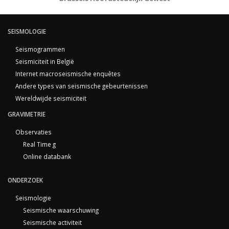
SEISMOLOGIE
Seismogrammen
Seismiciteit in België
Internet macroseismische enquêtes
Andere types van seismische gebeurtenissen
Wereldwijde seismiciteit
GRAVIMETRIE
Observaties
Real Time g
Online databank
ONDERZOEK
Seismologie
Seismische waarschuwing
Seismische activiteit