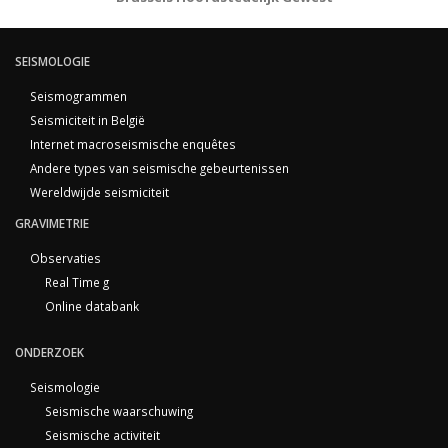
SEISMOLOGIE
Seismogrammen
Seismiciteit in België
Internet macroseismische enquêtes
Andere types van seismische gebeurtenissen
Wereldwijde seismiciteit
GRAVIMETRIE
Observaties
Real Time g
Online databank
ONDERZOEK
Seismologie
Seismische waarschuwing
Seismische activiteit