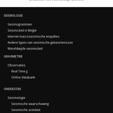
SEISMOLOGIE
Seismogrammen
Seismiciteit in België
Internet macroseismische enquêtes
Andere types van seismische gebeurtenissen
Wereldwijde seismiciteit
GRAVIMETRIE
Observaties
Real Time g
Online databank
ONDERZOEK
Seismologie
Seismische waarschuwing
Seismische activiteit