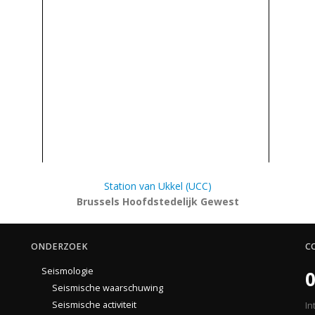
Station van Ukkel (UCC)
Brussels Hoofdstedelijk Gewest
ONDERZOEK
C
Seismologie
0
Seismische waarschuwing
Seismische activiteit
In