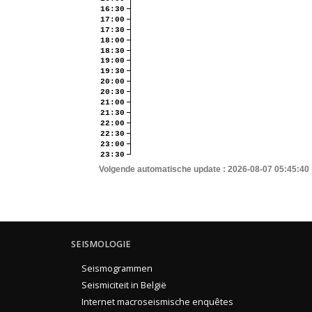
16:30
17:00
17:30
18:00
18:30
19:00
19:30
20:00
20:30
21:00
21:30
22:00
22:30
23:00
23:30
Volgende automatische update :
2026-08-07 05:45:40
SEISMOLOGIE
Seismogrammen
Seismiciteit in België
Internet macroseismische enquêtes