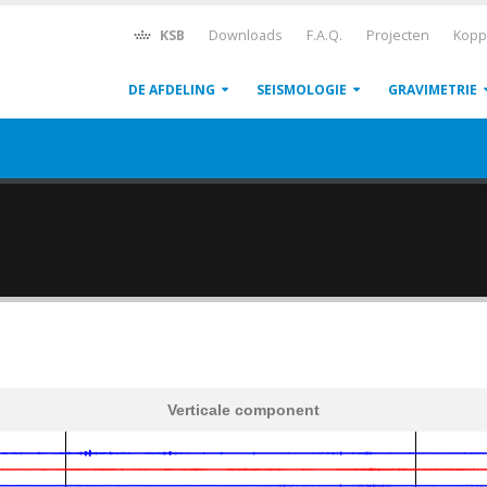
KSB
Downloads
F.A.Q.
Projecten
Kopp
DE AFDELING
SEISMOLOGIE
GRAVIMETRIE
Verticale component
600
1,200