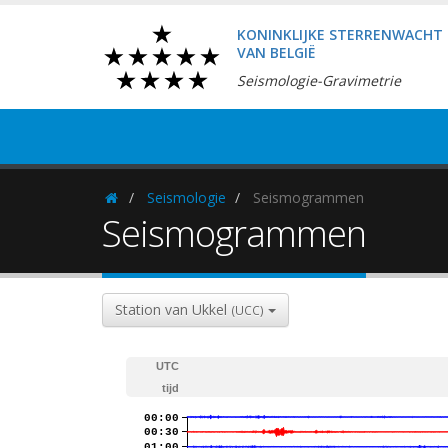
KONINKLIJKE STERRENWACHT
VAN BELGIË
Seismologie-Gravimetrie
Seismologie
Seismogrammen
Homepage
Seismogrammen
Station van Ukkel
(UCC)
UTC
tijd
00:00
00:30
01:00