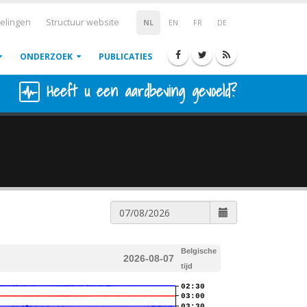
elingen
Structuur website
NL
EN
FR
DE
ONDERZOEK
PUBLICATIES
Heeft u een aardbeving gevoeld?
Belgische
2026-08-07
tijd
02:30
03:00
03:30