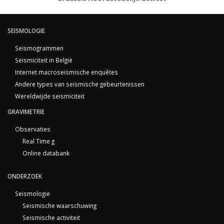
SEISMOLOGIE
Seismogrammen
Seismiciteit in België
Internet macroseismische enquêtes
Andere types van seismische gebeurtenissen
Wereldwijde seismiciteit
GRAVIMETRIE
Observaties
Real Time g
Online databank
ONDERZOEK
Seismologie
Seismische waarschuwing
Seismische activiteit