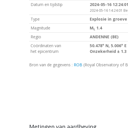
Datum en tijdstip
2024-05-16 12:24:0
2024-05-16 14:24:01 Bel
Type
Explosie in groeve
Magnitude
M
1.4
L
Regio
ANDENNE (BE)
Coördinaten van
50.478° N, 5.006° E
het epicentrum
Onzekerheid ± 1.3
Bron van de gegevens :
ROB
(Royal Observatory of B
Metingen van aardbeving