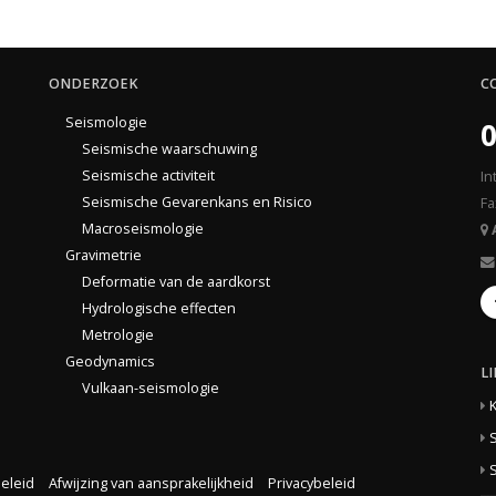
ONDERZOEK
C
Seismologie
0
Seismische waarschuwing
Seismische activiteit
In
Seismische Gevarenkans en Risico
Fa
Macroseismologie
Gravimetrie
Deformatie van de aardkorst
Hydrologische effecten
Metrologie
Geodynamics
L
Vulkaan-seismologie
S
S
eleid
Afwijzing van aansprakelijkheid
Privacybeleid