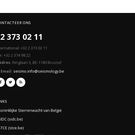
ONTACTEER ONS
2 373 02 11
ternational: +32 2 373 02 11
x: +32 2 374 98 22
Adres:
Ringlaan 3, BE-1180 Brussel
Email:
seismo.info@seismology.be
INKS
Koninklijke Sterrenwacht van België
IDC (sidc.be)
TCE (stce.be)