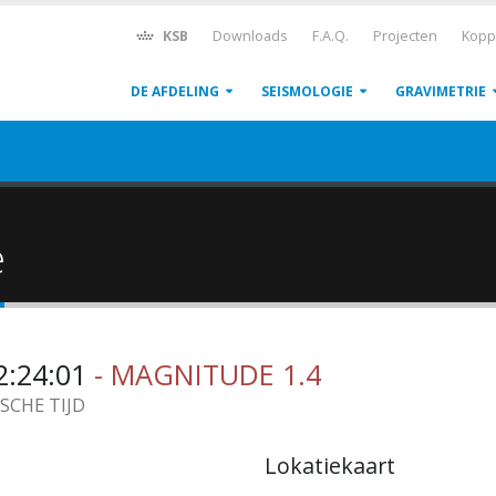
KSB
Downloads
F.A.Q.
Projecten
Kopp
DE AFDELING
SEISMOLOGIE
GRAVIMETRIE
ë
2:24:01
- MAGNITUDE 1.4
ISCHE TIJD
Lokatiekaart