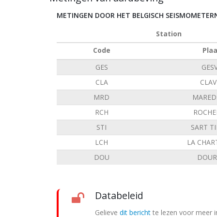
METINGEN DOOR HET BELGISCH SEISMOMETE
Station
Code
Pla
GES
GES
CLA
CLAV
MRD
MARED
RCH
ROCHE
STI
SART T
LCH
LA CHAR
DOU
DOUR
Databeleid
Gelieve
dit bericht
te lezen voor meer i