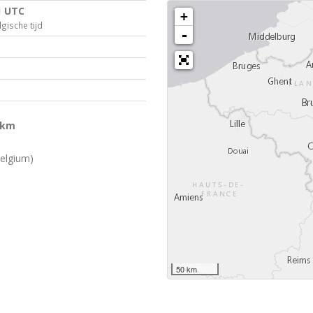
1 UTC
+
gische tijd
-
 km
elgium)
50 km