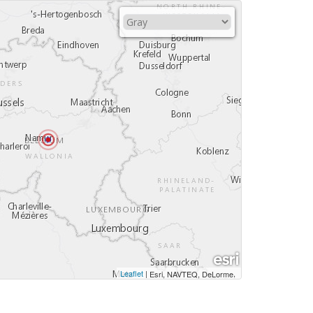
Leaflet
|
,
Esri, NAVTEQ, DeLorme