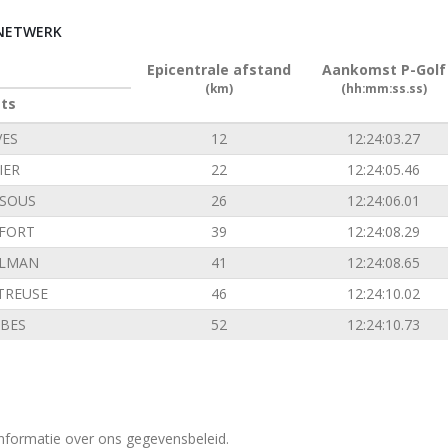
RNETWERK
Epicentrale afstand
Aankomst P-Golf
(km)
(hh:mm:ss.ss)
ats
VES
12
12:24:03.27
IER
22
12:24:05.46
SOUS
26
12:24:06.01
FORT
39
12:24:08.29
ILMAN
41
12:24:08.65
TREUSE
46
12:24:10.02
BES
52
12:24:10.73
nformatie over ons gegevensbeleid.