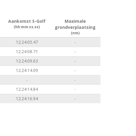
Aankomst S-Golf
Maximale
(hh:mm:ss.ss)
grondverplaatsing
(nm)
12:24:05.47
-
12:24:08.71
-
12:24:09.63
-
12:24:14.09
-
-
-
12:24:14.84
-
12:24:16.94
-