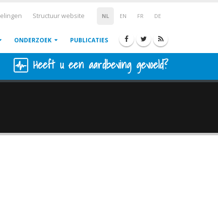
elingen
Structuur website
NL
EN
FR
DE
ONDERZOEK
PUBLICATIES
Heeft u een aardbeving gevoeld?