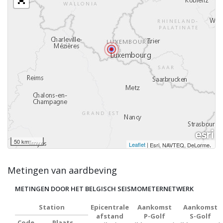
50 km
Leaflet
|
,
Esri, NAVTEQ, DeLorme
Metingen van aardbeving
METINGEN DOOR HET BELGISCH SEISMOMETERNETWERK
Station
Epicentrale
Aankomst
Aankomst
afstand
P-Golf
S-Golf
Code
Plaats