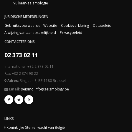
Vulkaan-seismologie
JURIDISCHE MEDEDELINGEN
Gebruiksvoorwaarden Website
Cookieverklaring
Databeleid
Afwijzing van aansprakelijkheid
Privacybeleid
CONTACTEER ONS
02 373 02 11
International: +32 2 373 02 11
Fax: +32 2 374 98 22
Adres:
Ringlaan 3, BE-1180 Brussel
Email:
seismo.info@seismology.be
LINKS
Koninklijke Sterrenwacht van België