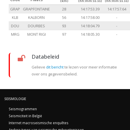
(km)
(hh:mm:ss.ss)
(hh:mm:ss.ss)
GRAP
GRAPFONTAINE
28
14:17:53.39
14:17:57.64
KLB
KALBORN
56
14:17:58.00
-
DOU
DOURBES
93
14:18:04.79
-
MRG
MONT RIGI
97
14:18:05.30
-
Databeleid
Gelieve
dit bericht
te lezen voor meer informatie
over ons gegevensbeleid.
SEISMOLOGIE
Seismogrammen
Seismiciteit in België
Internet macroseismische enquêtes
Andere types van seismische gebeurtenissen