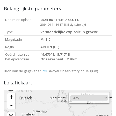
Belangrijkste parameters
Datum en tijdstip
2024-06-11 14:17:48 UTC
2024-06-11 16:17:48 Belgische tijd
Type
Vermoedelijke explosie in groeve
Magnitude
M
1.0
L
Regio
ARLON (BE)
Coördinaten van
49.670° N, 5.717° E
het epicentrum
Onzekerheid ± 2.9 km
Bron van de gegevens :
ROB
(Royal Observatory of Belgium)
Lokatiekaart
+
-