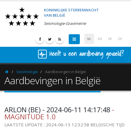
KONINKLIJKE STERRENWACHT
VAN BELGIË
Seismologie-Gravimetrie
NL
EN
FR
DE
Heeft u een aardbeving gevoeld?
Seismologie
Aardbevingen in België
Homepage
Aardbevingen in België
ARLON (BE) - 2024-06-11 14:17:48
-
MAGNITUDE 1.0
LAATSTE UPDATE : 2024-06-13 12:32:58 BELGISCHE TIJD