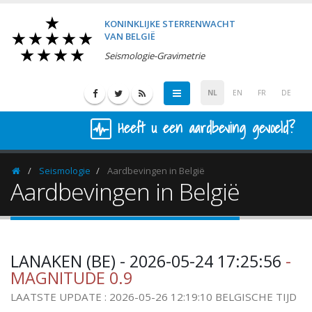
KONINKLIJKE STERRENWACHT
VAN BELGIË
Seismologie-Gravimetrie
NL
EN
FR
DE
Heeft u een aardbeving gevoeld?
Seismologie
Aardbevingen in België
Homepage
Aardbevingen in België
LANAKEN (BE) - 2026-05-24 17:25:56
-
MAGNITUDE 0.9
LAATSTE UPDATE : 2026-05-26 12:19:10 BELGISCHE TIJD