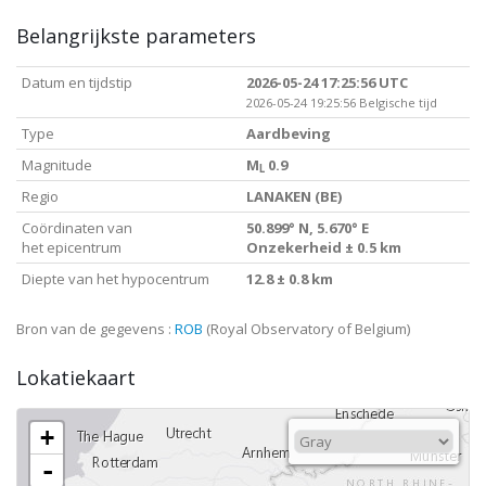
Belangrijkste parameters
Datum en tijdstip
2026-05-24 17:25:56 UTC
2026-05-24 19:25:56 Belgische tijd
Type
Aardbeving
Magnitude
M
0.9
L
Regio
LANAKEN (BE)
Coördinaten van
50.899° N, 5.670° E
het epicentrum
Onzekerheid ± 0.5 km
Diepte van het hypocentrum
12.8 ± 0.8 km
Bron van de gegevens :
ROB
(Royal Observatory of Belgium)
Lokatiekaart
+
-