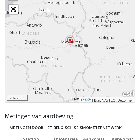
50 km
Leaflet
|
,
Esri, NAVTEQ, DeLorme
Metingen van aardbeving
METINGEN DOOR HET BELGISCH SEISMOMETERNETWERK
Station
Epicentrale
Aankomst
Aankomst