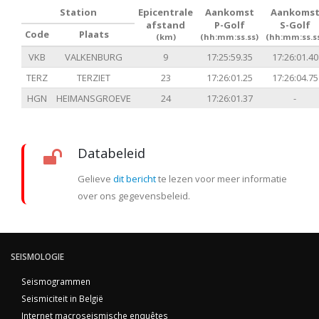
Station
Epicentrale
Aankomst
Aankoms
afstand
P-Golf
S-Golf
Code
Plaats
(km)
(hh:mm:ss.ss)
(hh:mm:ss.s
VKB
VALKENBURG
9
17:25:59.35
17:26:01.40
TERZ
TERZIET
23
17:26:01.25
17:26:04.75
HGN
HEIMANSGROEVE
24
17:26:01.37
-
Databeleid
Gelieve
dit bericht
te lezen voor meer informatie
over ons gegevensbeleid.
SEISMOLOGIE
Seismogrammen
Seismiciteit in België
Internet macroseismische enquêtes