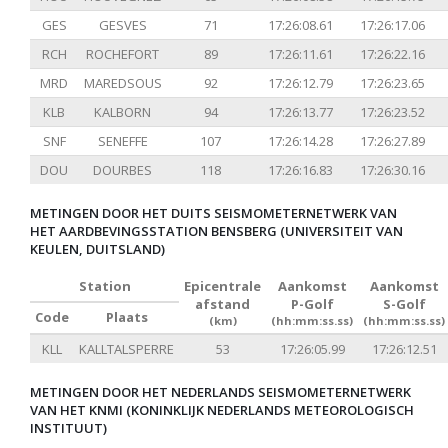
GES
GESVES
71
17:26:08.61
17:26:17.06
RCH
ROCHEFORT
89
17:26:11.61
17:26:22.16
MRD
MAREDSOUS
92
17:26:12.79
17:26:23.65
KLB
KALBORN
94
17:26:13.77
17:26:23.52
SNF
SENEFFE
107
17:26:14.28
17:26:27.89
DOU
DOURBES
118
17:26:16.83
17:26:30.16
METINGEN DOOR HET DUITS SEISMOMETERNETWERK VAN
HET AARDBEVINGSSTATION BENSBERG (UNIVERSITEIT VAN
KEULEN, DUITSLAND)
Station
Epicentrale
Aankomst
Aankomst
afstand
P-Golf
S-Golf
Code
Plaats
(km)
(hh:mm:ss.ss)
(hh:mm:ss.ss)
KLL
KALLTALSPERRE
53
17:26:05.99
17:26:12.51
METINGEN DOOR HET NEDERLANDS SEISMOMETERNETWERK
VAN HET KNMI (KONINKLIJK NEDERLANDS METEOROLOGISCH
INSTITUUT)