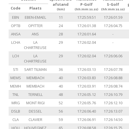
afstand
P-Golf
S-Golf
Code
Plaats
(km)
(hh:mm:ss.ss)
(hh:mm:ss.ss)
EBN
EBEN-EMAEL
11
17:25:59.51
17:26:01.59
OPTB
OPITTER
24
17:26:01.38
17:26:04.75
ANSA
ANS
28
17:26:01.64
-
LCHA
LA
29
17:26:02.04
-
CHARTREUSE
LCH
LA
29
17:26:02.04
17:26:06.06
CHARTREUSE
STI
SART TILMAN
36
17:26:03.13
17:26:07.78
MEMS
MEMBACH
40
17:26:03.83
17:26:08.88
MEMH
MEMBACH
40
17:26:03.91
17:26:08.74
TNL
TERNELL
48
17:26:05.12
17:26:10.79
MRG
MONT RIGI
52
17:26:05.76
17:26:12.10
DSLB
DESSEL
56
17:26:06.40
17:26:13.07
CLA
CLAVIER
59
17:26:06.91
17:26:14.50
HOU
HOUVEGNEZ
65
17:26:08.58
17:26:15.75